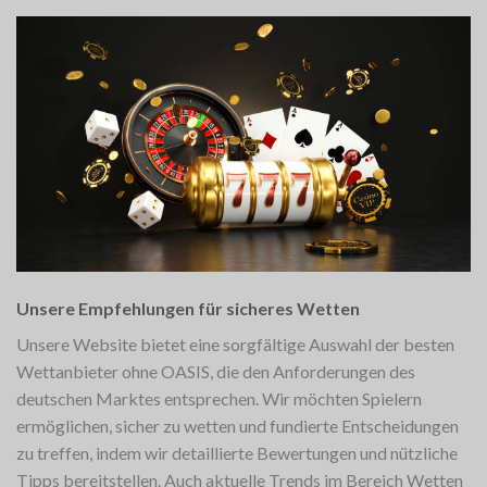
Unsere Empfehlungen für sicheres Wetten
Unsere Website bietet eine sorgfältige Auswahl der besten
Wettanbieter ohne OASIS, die den Anforderungen des
deutschen Marktes entsprechen. Wir möchten Spielern
ermöglichen, sicher zu wetten und fundierte Entscheidungen
zu treffen, indem wir detaillierte Bewertungen und nützliche
Tipps bereitstellen. Auch aktuelle Trends im Bereich Wetten