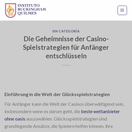
Skip
to
content
SIN CATEGORÍA
Die Geheimnisse der Casino-
Spielstrategien für Anfänger
entschlüsseln
Einführung in die Welt der Glücksspielstrategien
Für Anfänger kann die Welt der Casinos überwältigend sein,
insbesondere wenn es darum geht, die
beste wettanbieter
ohne oasis
auszuwählen. Glücksspielstrategien sind
grundlegende Ansätze, die Spielern helfen können, ihre