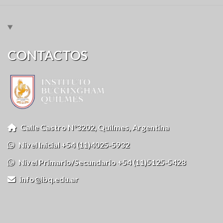
CONTACTOS
Calle Castro N°3202, Quilmes, Argentina
Nivel Inicial +54 (11)4025-5932
Nivel Primario/Secundario +54 (11)5125-5428
info@ibq.edu.ar