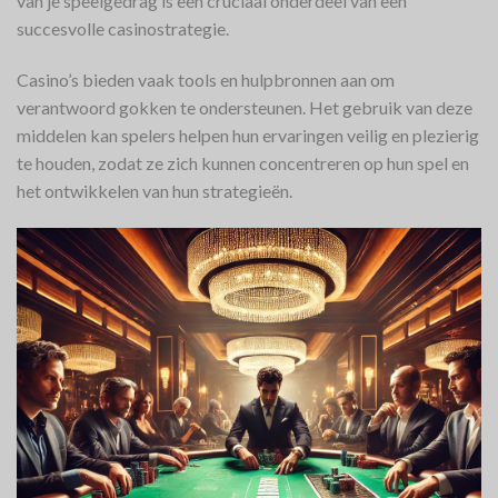
van je speelgedrag is een cruciaal onderdeel van een
succesvolle casinostrategie.
Casino’s bieden vaak tools en hulpbronnen aan om
verantwoord gokken te ondersteunen. Het gebruik van deze
middelen kan spelers helpen hun ervaringen veilig en plezierig
te houden, zodat ze zich kunnen concentreren op hun spel en
het ontwikkelen van hun strategieën.