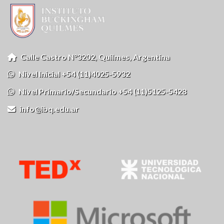
Calle Castro N°3202, Quilmes, Argentina
Nivel Inicial +54 (11)4025-5932
Nivel Primario/Secundario +54 (11)5125-5428
info@ibq.edu.ar