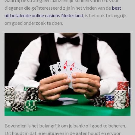
waarbij de strategieën aanzienlijk kunnen variëren. Voor
diegenen die geïnteresseerd zijn in het vinden van de
best
uitbetalende online casinos Nederland
, is het ook belangrijk
om goed onderzoek te doen.
Bovendien is het belangrijk om je bankroll goed te beheren.
Dit houdt in dat je je uitgaven in de gaten houdt en ervoor