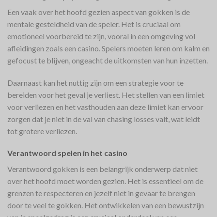
Een vaak over het hoofd gezien aspect van gokken is de
mentale gesteldheid van de speler. Het is cruciaal om
emotioneel voorbereid te zijn, vooral in een omgeving vol
afleidingen zoals een casino. Spelers moeten leren om kalm en
gefocust te blijven, ongeacht de uitkomsten van hun inzetten.
Daarnaast kan het nuttig zijn om een strategie voor te
bereiden voor het geval je verliest. Het stellen van een limiet
voor verliezen en het vasthouden aan deze limiet kan ervoor
zorgen dat je niet in de val van chasing losses valt, wat leidt
tot grotere verliezen.
Verantwoord spelen in het casino
Verantwoord gokken is een belangrijk onderwerp dat niet
over het hoofd moet worden gezien. Het is essentieel om de
grenzen te respecteren en jezelf niet in gevaar te brengen
door te veel te gokken. Het ontwikkelen van een bewustzijn