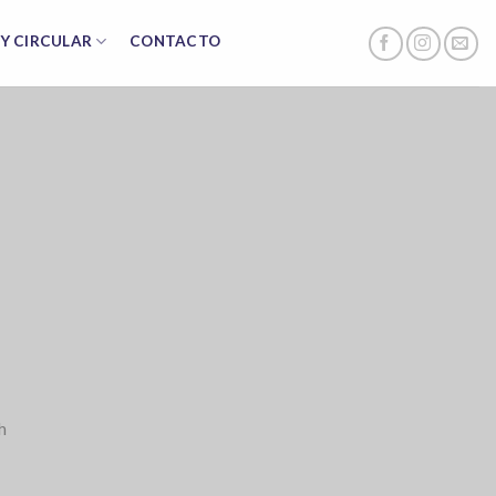
Y CIRCULAR
CONTACTO
h