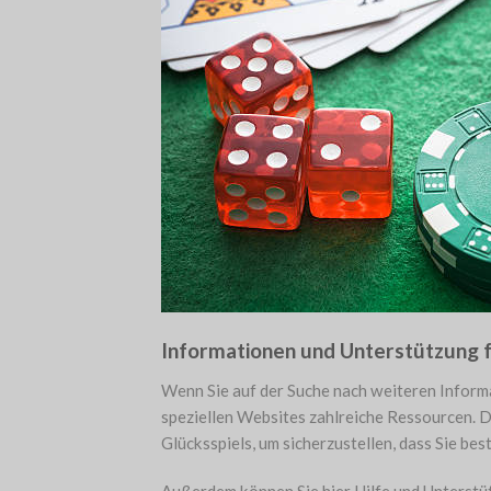
Informationen und Unterstützung 
Wenn Sie auf der Suche nach weiteren Informa
speziellen Websites zahlreiche Ressourcen. Di
Glücksspiels, um sicherzustellen, dass Sie bes
Außerdem können Sie hier Hilfe und Unterst