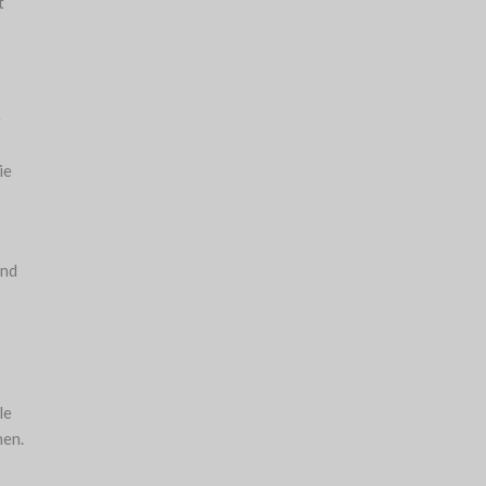
t
e
ie
end
le
hen.