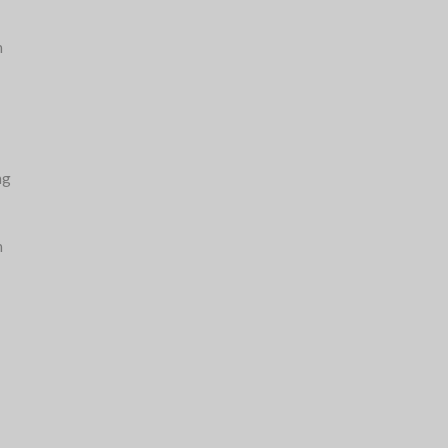
n
ng
n