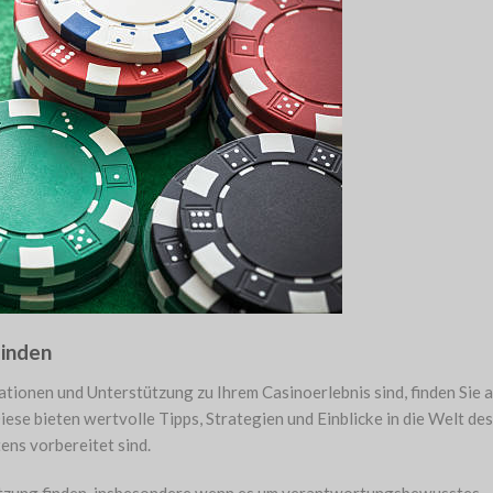
finden
tionen und Unterstützung zu Ihrem Casinoerlebnis sind, finden Sie 
ese bieten wertvolle Tipps, Strategien und Einblicke in die Welt des
tens vorbereitet sind.
ützung finden, insbesondere wenn es um verantwortungsbewusstes