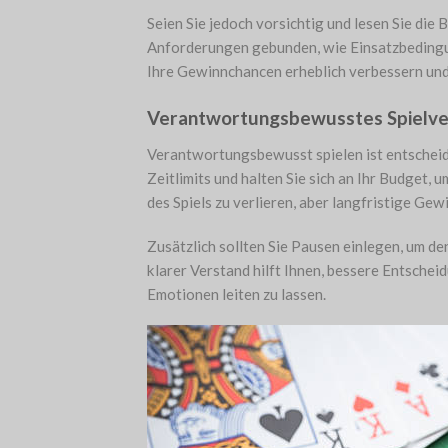
Seien Sie jedoch vorsichtig und lesen Sie die
Anforderungen gebunden, wie Einsatzbedingu
Ihre Gewinnchancen erheblich verbessern und I
Verantwortungsbewusstes Spielve
Verantwortungsbewusst spielen ist entscheide
Zeitlimits und halten Sie sich an Ihr Budget, u
des Spiels zu verlieren, aber langfristige Gew
Zusätzlich sollten Sie Pausen einlegen, um d
klarer Verstand hilft Ihnen, bessere Entschei
Emotionen leiten zu lassen.