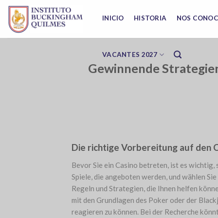
Skip
to
INICIO
HISTORIA
NOS CONO
content
VACANTES 2027
Gewinnende Strategien
Die richtige Vorbereitung auf den
Bevor Sie ein Casino betreten, ist es wichtig,
Spiele, die angeboten werden, und wählen Sie 
Regeln und Strategien, die Ihnen helfen könne
mit den Grundlagen des Poker oder der Blackj
reagieren zu können. Bei der Recherche könn