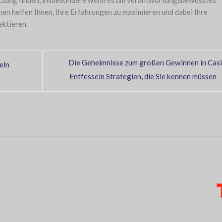
nen helfen Ihnen, Ihre Erfahrungen zu maximieren und dabei Ihre
ektieren.
Die Geheimnisse zum großen Gewinnen in Cas
eln
Entfesseln Strategien, die Sie kennen müssen