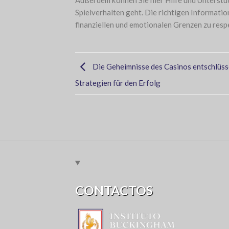
Spielverhalten geht. Die richtigen Informatio
finanziellen und emotionalen Grenzen zu resp
Die Geheimnisse des Casinos entschlüss
Strategien für den Erfolg
CONTACTOS