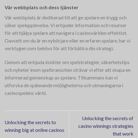
Vår webbplats och dess tjänster
Vår webbplats är dedikerad till att ge spelare en trygg och
säker spelupplevelse. Vi erbjuder information och resurser
för att hjälpa spelare att navigera i casinovärlden effektivt.
Oavsett om du är en nybörjare eller en erfaren spelare, har vi
verktygen som behövs för att förbättra din strategi.
Genom att erbjuda insikter om spelstrategier, säkerhetstips
och nyheter inom spelbranschen strävar vi efter att skapa en
informerad gemenskap av spelare. Tillsammans kan vi
utforska de spännande möjligheterna och utmaningarna i
casinospelens värld.
Unlocking the secrets of
Unlocking the secrets to
casino winnings strategies
winning big at online casinos
that work