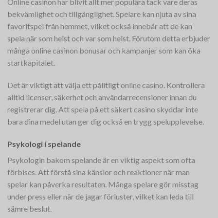
Online casinon har blivit allt mer populära tack vare deras
bekvämlighet och tillgänglighet. Spelare kan njuta av sina
favoritspel från hemmet, vilket också innebär att de kan
spela när som helst och var som helst. Förutom detta erbjuder
många online casinon bonusar och kampanjer som kan öka
startkapitalet.
Det är viktigt att välja ett pålitligt online casino. Kontrollera
alltid licenser, säkerhet och användarrecensioner innan du
registrerar dig. Att spela på ett säkert casino skyddar inte
bara dina medel utan ger dig också en trygg spelupplevelse.
Psykologi i spelande
Psykologin bakom spelande är en viktig aspekt som ofta
förbises. Att förstå sina känslor och reaktioner när man
spelar kan påverka resultaten. Många spelare gör misstag
under press eller när de jagar förluster, vilket kan leda till
sämre beslut.