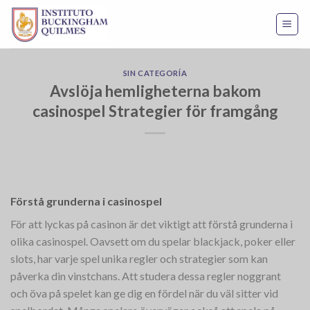
Skip
to
content
SIN CATEGORÍA
Avslöja hemligheterna bakom
casinospel Strategier för framgång
Förstå grunderna i casinospel
För att lyckas på casinon är det viktigt att förstå grunderna i
olika casinospel. Oavsett om du spelar blackjack, poker eller
slots, har varje spel unika regler och strategier som kan
påverka din vinstchans. Att studera dessa regler noggrant
och öva på spelet kan ge dig en fördel när du väl sitter vid