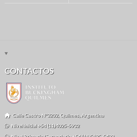
CONTACTOS
Calle Castro N°3202, Quilmes, Argentina
Nivel Inicial +54 (11)4025-5932
Nivel Primario/Secundario +54 (11)5125-5428