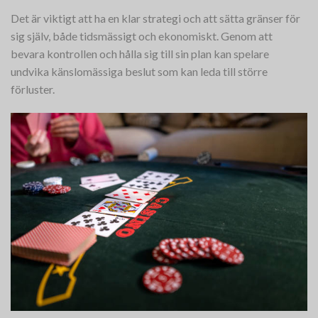
Det är viktigt att ha en klar strategi och att sätta gränser för
sig själv, både tidsmässigt och ekonomiskt. Genom att
bevara kontrollen och hålla sig till sin plan kan spelare
undvika känslomässiga beslut som kan leda till större
förluster.