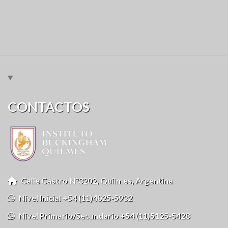
CONTACTOS
Calle Castro N°3202, Quilmes, Argentina
Nivel Inicial +54 (11)4025-5932
Nivel Primario/Secundario +54 (11)5125-5428