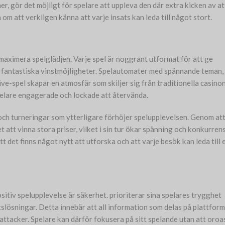
er, gör det möjligt för spelare att uppleva den där extra kicken av at
 om att verkligen känna att varje insats kan leda till något stort.
 maximera spelglädjen. Varje spel är noggrant utformat för att ge
h fantastiska vinstmöjligheter. Spelautomater med spännande teman,
ive-spel skapar en atmosfär som skiljer sig från traditionella casinon
pelare engagerade och lockade att återvända.
h turneringar som ytterligare förhöjer spelupplevelsen. Genom at
 att vinna stora priser, vilket i sin tur ökar spänning och konkurrens
t det finns något nytt att utforska och att varje besök kan leda till 
itiv spelupplevelse är säkerhet. prioriterar sina spelares trygghet
ösningar. Detta innebär att all information som delas på plattfor
ttacker. Spelare kan därför fokusera på sitt spelande utan att oroa