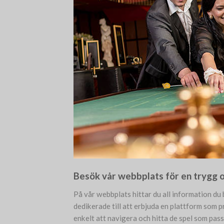
Besök vår webbplats för en trygg 
På vår webbplats hittar du all information du 
dedikerade till att erbjuda en plattform som 
enkelt att navigera och hitta de spel som passa