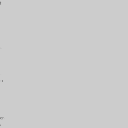
t
.
t
.
en
men
s