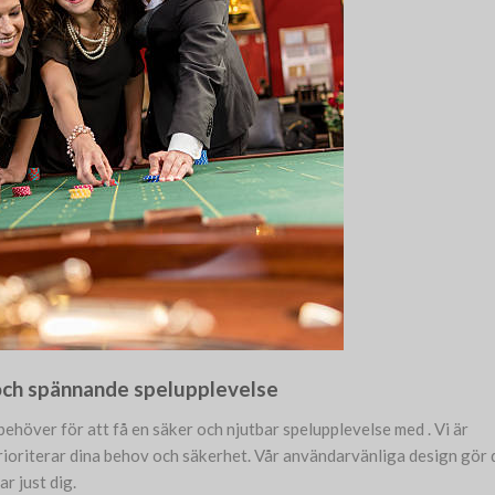
och spännande spelupplevelse
behöver för att få en säker och njutbar spelupplevelse med . Vi är
prioriterar dina behov och säkerhet. Vår användarvänliga design gör 
r just dig.