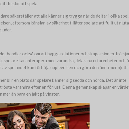
ditt beslut att spela.
are säkerställer att alla känner sig trygga när de deltar i olika spel
lsen, eftersom känslan av säkerhet tillåter spelare att fullt ut njuta
juder.
; det handlar också om att bygga relationer och skapa minnen. främja
t spelare kan interagera med varandra, dela sina erfarenheter och f
n av spelandet kan förhöja upplevelsen och göra den ännu mer njutba
er blir en plats där spelare känner sig sedda och hörda. Det är inte
er trösta varandra efter en förlust. Denna gemenskap skapar en värde
n mer än bara en jakt på vinster.