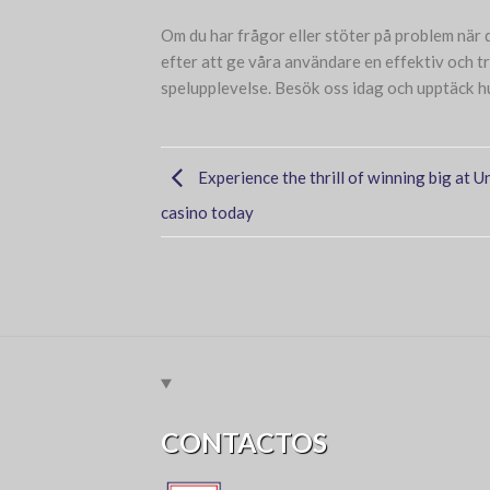
Om du har frågor eller stöter på problem när d
efter att ge våra användare en effektiv och tr
spelupplevelse. Besök oss idag och upptäck hur
Experience the thrill of winning big at
casino today
CONTACTOS