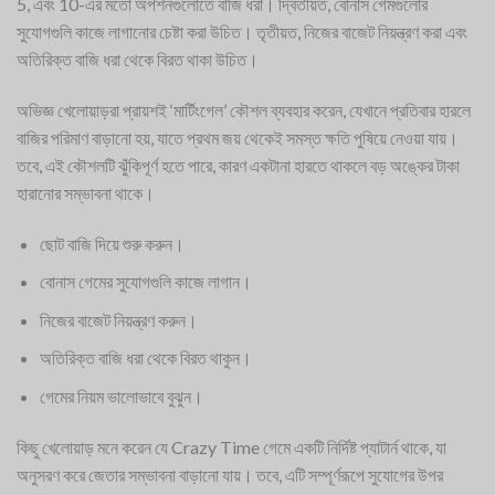
5, এবং 10-এর মতো অপশনগুলোতে বাজি ধরা। দ্বিতীয়ত, বোনাস গেমগুলোর
সুযোগগুলি কাজে লাগানোর চেষ্টা করা উচিত। তৃতীয়ত, নিজের বাজেট নিয়ন্ত্রণ করা এবং
অতিরিক্ত বাজি ধরা থেকে বিরত থাকা উচিত।
অভিজ্ঞ খেলোয়াড়রা প্রায়শই ‘মার্টিংগেল’ কৌশল ব্যবহার করেন, যেখানে প্রতিবার হারলে
বাজির পরিমাণ বাড়ানো হয়, যাতে প্রথম জয় থেকেই সমস্ত ক্ষতি পুষিয়ে নেওয়া যায়।
তবে, এই কৌশলটি ঝুঁকিপূর্ণ হতে পারে, কারণ একটানা হারতে থাকলে বড় অঙ্কের টাকা
হারানোর সম্ভাবনা থাকে।
ছোট বাজি দিয়ে শুরু করুন।
বোনাস গেমের সুযোগগুলি কাজে লাগান।
নিজের বাজেট নিয়ন্ত্রণ করুন।
অতিরিক্ত বাজি ধরা থেকে বিরত থাকুন।
গেমের নিয়ম ভালোভাবে বুঝুন।
কিছু খেলোয়াড় মনে করেন যে Crazy Time গেমে একটি নির্দিষ্ট প্যাটার্ন থাকে, যা
অনুসরণ করে জেতার সম্ভাবনা বাড়ানো যায়। তবে, এটি সম্পূর্ণরূপে সুযোগের উপর