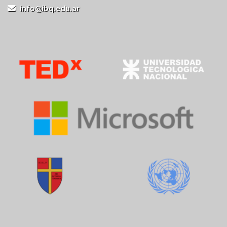
info@ibq.edu.ar