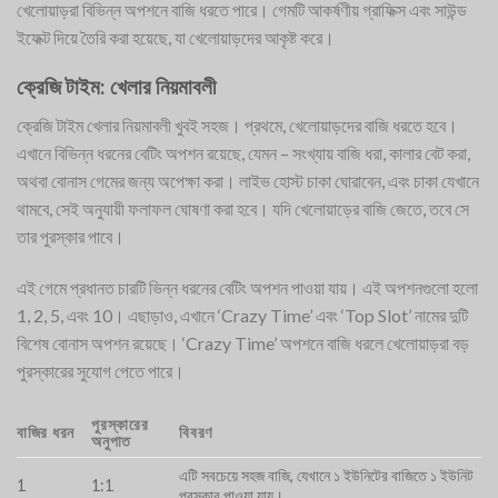
খেলোয়াড়রা বিভিন্ন অপশনে বাজি ধরতে পারে। গেমটি আকর্ষণীয় গ্রাফিক্স এবং সাউন্ড
ইফেক্ট দিয়ে তৈরি করা হয়েছে, যা খেলোয়াড়দের আকৃষ্ট করে।
ক্রেজি টাইম: খেলার নিয়মাবলী
ক্রেজি টাইম খেলার নিয়মাবলী খুবই সহজ। প্রথমে, খেলোয়াড়দের বাজি ধরতে হবে।
এখানে বিভিন্ন ধরনের বেটিং অপশন রয়েছে, যেমন – সংখ্যায় বাজি ধরা, কালার বেট করা,
অথবা বোনাস গেমের জন্য অপেক্ষা করা। লাইভ হোস্ট চাকা ঘোরাবেন, এবং চাকা যেখানে
থামবে, সেই অনুযায়ী ফলাফল ঘোষণা করা হবে। যদি খেলোয়াড়ের বাজি জেতে, তবে সে
তার পুরস্কার পাবে।
এই গেমে প্রধানত চারটি ভিন্ন ধরনের বেটিং অপশন পাওয়া যায়। এই অপশনগুলো হলো
1, 2, 5, এবং 10। এছাড়াও, এখানে ‘Crazy Time’ এবং ‘Top Slot’ নামের দুটি
বিশেষ বোনাস অপশন রয়েছে। ‘Crazy Time’ অপশনে বাজি ধরলে খেলোয়াড়রা বড়
পুরস্কারের সুযোগ পেতে পারে।
পুরস্কারের
বাজির ধরন
বিবরণ
অনুপাত
এটি সবচেয়ে সহজ বাজি, যেখানে ১ ইউনিটের বাজিতে ১ ইউনিট
1
1:1
পুরস্কার পাওয়া যায়।