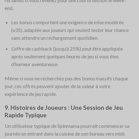
réclamés si vous revenez pour une courte session le week-
end.
Les bonus comportent une exigence de mise modérée
(x35), adaptée aux joueurs qui veulent tester leur chance
sans attendre un rechargement quotidien.
L’offre de cashback (jusqu’à 25%) peut être appliquée
après seulement quelques heures de jeu si vous êtes
d’humeur aventureuse.
Même si vous ne recherchez pas des bonus massifs chaque
jour, ces offres peuvent ajouter de la valeur à votre
expérience de jeu rapide.
9. Histoires de Joueurs : Une Session de Jeu
Rapide Typique
Un utilisateur typique de Spinmama pourrait commencer sa
journée en entrant dans la cuisine de son bureau vers midi.