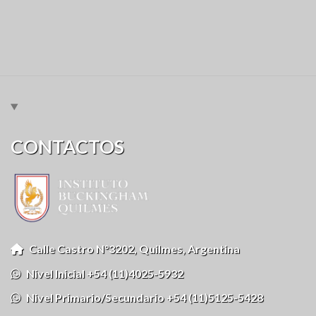
CONTACTOS
Calle Castro N°3202, Quilmes, Argentina
Nivel Inicial +54 (11)4025-5932
Nivel Primario/Secundario +54 (11)5125-5428