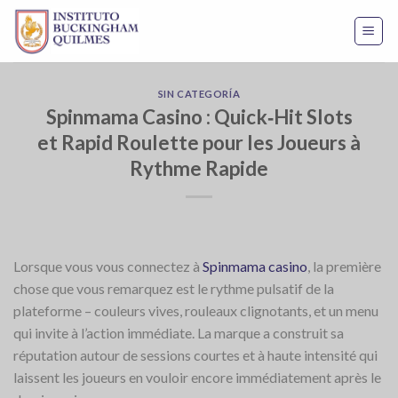
Skip
to
content
SIN CATEGORÍA
Spinmama Casino : Quick‑Hit Slots
et Rapid Roulette pour les Joueurs à
Rythme Rapide
Lorsque vous vous connectez à
Spinmama casino
, la première
chose que vous remarquez est le rythme pulsatif de la
plateforme – couleurs vives, rouleaux clignotants, et un menu
qui invite à l’action immédiate. La marque a construit sa
réputation autour de sessions courtes et à haute intensité qui
laissent les joueurs en vouloir encore immédiatement après le