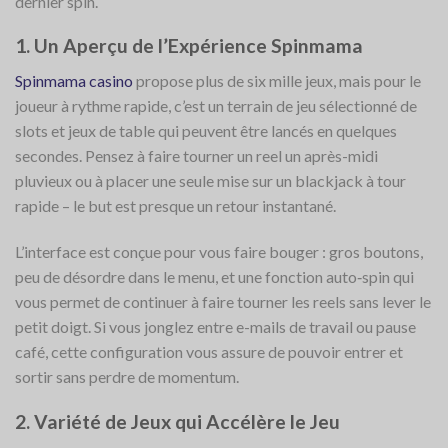
dernier spin.
1. Un Aperçu de l’Expérience Spinmama
Spinmama casino
propose plus de six mille jeux, mais pour le
joueur à rythme rapide, c’est un terrain de jeu sélectionné de
slots et jeux de table qui peuvent être lancés en quelques
secondes. Pensez à faire tourner un reel un après-midi
pluvieux ou à placer une seule mise sur un blackjack à tour
rapide – le but est presque un retour instantané.
L’interface est conçue pour vous faire bouger : gros boutons,
peu de désordre dans le menu, et une fonction auto‑spin qui
vous permet de continuer à faire tourner les reels sans lever le
petit doigt. Si vous jonglez entre e-mails de travail ou pause
café, cette configuration vous assure de pouvoir entrer et
sortir sans perdre de momentum.
2. Variété de Jeux qui Accélère le Jeu