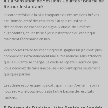
4. La Sensation de Sessions Courtes : Boucle de
Retour Instantané
La caractéristique la plus frappante de ces sessions brèves
est l’immédiateté des résultats. Un spin réussi peut
déclencher une cascade de signaux audio, de lumières
clignotantes, et une mise à jour instantanée du crédit qui
maintient l’adrénaline en flux.
Vous pouvez faire tourner cinq reels, gagner un jackpot, puis
commencer instantanément une autre manche sans attendre
que la suivante se charge. Le cycle se répète jusqu’à ce que
vous décidiez de faire une pause – souvent après seulement
quelques parties.
Le rythme est presque musical : spin → gain/perte → spin à
nouveau – une boucle qui satisfait le besoin de résultats
rapides.
5. Rythme de Décision : Mise Rapide et Appétit