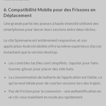
6. Compatibilité Mobile pour des Frissons en
Déplacement
Une grande partie des joueurs à haute intensité utilisent des
smartphones pour lancer leurs sessions entre deux tâches.
Le site Spinmama est entièrement responsive, et son
application Android dédiée offre la même expérience d’accès
instantané que la version desktop.
Les contrôles tactiles sont simplifiés : tapoter pour faire
tourner, glisser pour placer des side bets.
La consommation de batterie de l’application est faible, ce
qui la rend idéale pour de courtes sessions lors des trajets.
Pas de friction pour la connexion – une authentification en
un clic vous maintient en mode jeu rapidement.