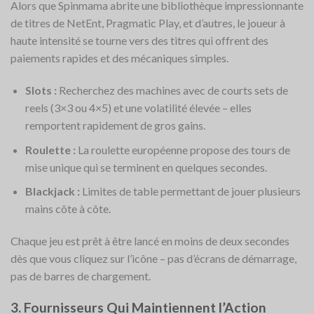
Alors que Spinmama abrite une bibliothèque impressionnante
de titres de NetEnt, Pragmatic Play, et d’autres, le joueur à
haute intensité se tourne vers des titres qui offrent des
paiements rapides et des mécaniques simples.
Slots :
Recherchez des machines avec de courts sets de
reels (3×3 ou 4×5) et une volatilité élevée – elles
remportent rapidement de gros gains.
Roulette :
La roulette européenne propose des tours de
mise unique qui se terminent en quelques secondes.
Blackjack :
Limites de table permettant de jouer plusieurs
mains côte à côte.
Chaque jeu est prêt à être lancé en moins de deux secondes
dès que vous cliquez sur l’icône – pas d’écrans de démarrage,
pas de barres de chargement.
3. Fournisseurs Qui Maintiennent l’Action