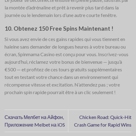
la montée d’adrénaline et prêt à revenir plus tard dans la
journée ou le lendemain lors d’une autre courte fenêtre.
10. Obtenez 150 Free Spins Maintenant !
Si vous avez envie de ces gains rapides qui vous tiennent en
haleine sans demander de longues heures à votre bureau ou
écran, Spinmama Casino est conçu pour vous. Inscrivez-vous
aujourd’hui, réclamez votre bonus de bienvenue — jusqu’à
€500 — et profitez de ces tours gratuits supplémentaires
tout en testant votre chance dans un environnement qui
récompense vitesse et excitation. N’attendez pas ; votre
prochain spin rapide pourrait être à un clic seulement !
Скачать Мелбет на Айфон,
Chicken Road: Quick‑Hit
Приложение Melbet на iOS
Crash Game for Rapid Wins