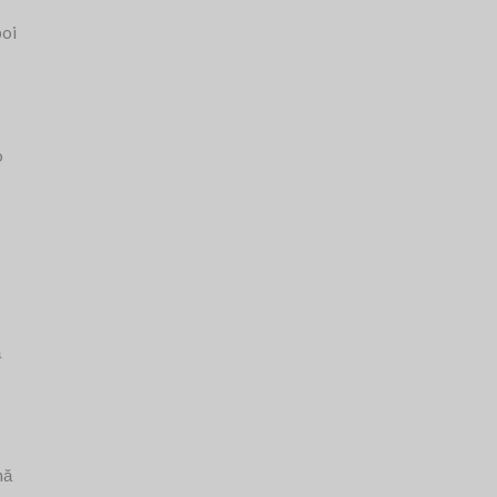
poi
o
ă
mă