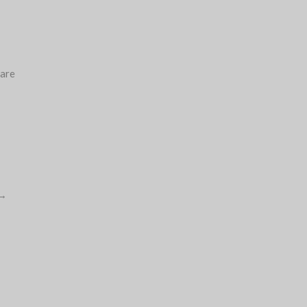
care
 →