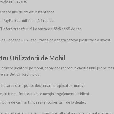
 viață în mișcare:
oferă linii de credit instantanee.
a PayPal) permit finanțări rapide.
 oferă transferuri instantanee fără bătăi de cap.
jos—adesea €15—facilitatea de a testa câteva jocuri fără a investi
ru Utilizatorii de Mobil
re printre jucătorii pe mobil, deoarece reproduc emoția unui joc pe ma
ve ale Bet On Red includ:
fiecare rotire poate declanșa multiplicatori masivi.
, cu funcții interactive ce mențin angajamentul ridicat.
ibuție de cărți în timp real și comentarii de la dealer.
ci când plasezi un pariu, primești rezultatul aproape instantaneu—un