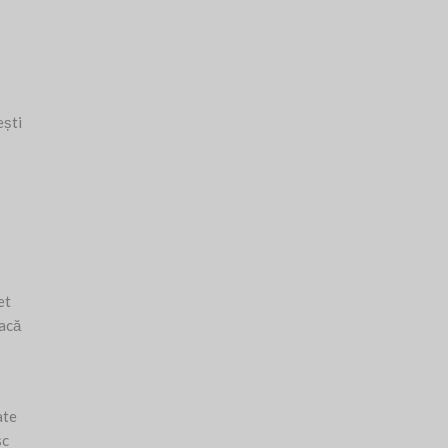
ești
et
dacă
ate
sc