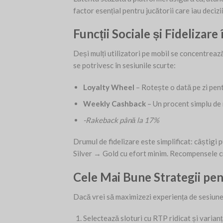
factor esențial pentru jucătorii care iau deciz
Funcții Sociale și Fidelizare
Deși mulți utilizatori pe mobil se concentreaz
se potrivesc în sesiunile scurte:
Loyalty Wheel
– Rotește o dată pe zi pentr
Weekly Cashback
– Un procent simplu de 
-Rakeback până la 17%
Drumul de fidelizare este simplificat: câștigi 
Silver → Gold cu efort minim. Recompensele cre
Cele Mai Bune Strategii pen
Dacă vrei să maximizezi experiența de sesiune 
Selectează sloturi cu RTP ridicat și varian