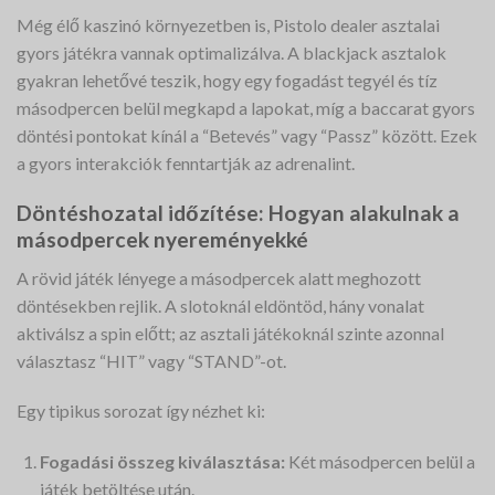
Még élő kaszinó környezetben is, Pistolo dealer asztalai
gyors játékra vannak optimalizálva. A blackjack asztalok
gyakran lehetővé teszik, hogy egy fogadást tegyél és tíz
másodpercen belül megkapd a lapokat, míg a baccarat gyors
döntési pontokat kínál a “Betevés” vagy “Passz” között. Ezek
a gyors interakciók fenntartják az adrenalint.
Döntéshozatal időzítése: Hogyan alakulnak a
másodpercek nyereményekké
A rövid játék lényege a másodpercek alatt meghozott
döntésekben rejlik. A slotoknál eldöntöd, hány vonalat
aktiválsz a spin előtt; az asztali játékoknál szinte azonnal
választasz “HIT” vagy “STAND”-ot.
Egy tipikus sorozat így nézhet ki:
Fogadási összeg kiválasztása:
Két másodpercen belül a
játék betöltése után.