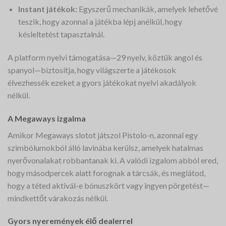
Instant játékok:
Egyszerű mechanikák, amelyek lehetővé
teszik, hogy azonnal a játékba lépj anélkül, hogy
késleltetést tapasztalnál.
A platform nyelvi támogatása—29 nyelv, köztük angol és
spanyol—biztosítja, hogy világszerte a játékosok
élvezhessék ezeket a gyors játékokat nyelvi akadályok
nélkül.
A Megaways izgalma
Amikor Megaways slotot játszol Pistolo-n, azonnal egy
szimbólumokból álló lavinába kerülsz, amelyek hatalmas
nyerővonalakat robbantanak ki. A valódi izgalom abból ered,
hogy másodpercek alatt forognak a tárcsák, és meglátod,
hogy a téted aktivál-e bónuszkört vagy ingyen pörgetést—
mindkettőt várakozás nélkül.
Gyors nyeremények élő dealerrel