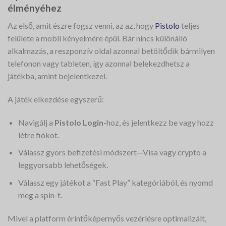
élményéhez
Az első, amit észre fogsz venni, az az, hogy
Pistolo
teljes
felülete a mobil kényelmére épül. Bár nincs különálló
alkalmazás, a reszponzív oldal azonnal betöltődik bármilyen
telefonon vagy tableten, így azonnal belekezdhetsz a
játékba, amint bejelentkezel.
A játék elkezdése egyszerű:
Navigálj a
Pistolo Login
-hoz, és jelentkezz be vagy hozz
létre fiókot.
Válassz gyors befizetési módszert—Visa vagy crypto a
leggyorsabb lehetőségek.
Válassz egy játékot a “Fast Play” kategóriából, és nyomd
meg a spin-t.
Mivel a platform érintőképernyős vezérlésre optimalizált,