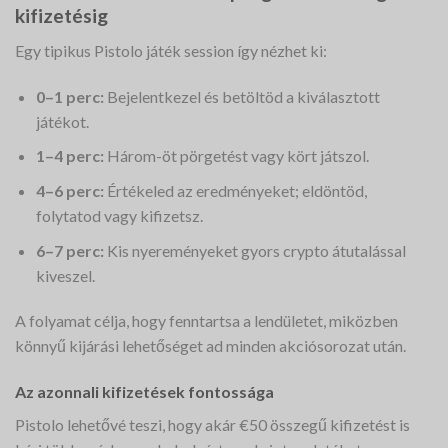
kifizetésig
Egy tipikus Pistolo játék session így nézhet ki:
0–1 perc:
Bejelentkezel és betöltöd a kiválasztott
játékot.
1–4 perc:
Három-öt pörgetést vagy kört játszol.
4–6 perc:
Értékeled az eredményeket; eldöntöd,
folytatod vagy kifizetsz.
6–7 perc:
Kis nyereményeket gyors crypto átutalással
kiveszel.
A folyamat célja, hogy fenntartsa a lendületet, miközben
könnyű kijárási lehetőséget ad minden akciósorozat után.
Az azonnali kifizetések fontossága
Pistolo lehetővé teszi, hogy akár €50 összegű kifizetést is