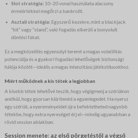
Slot stratégia:
10–20 vonal használata alacsony
érméértékkel megőrzi a bankrollt.
Asztali stratégia:
Egyszerű kezekre, mint a blackjack
“hit” vagy “stand”, való fogadás elkerüli a bonyolult
döntési fákat.
Ez a megközelítés egyensúlyt teremt a magas volatilitás
potenciálja és a gyakori fogadási lehetőségek biztonsági
hálója között—ideális a magas intenzitású játékstílusokhoz.
Miért működnek a kis tétek a legjobban
A kisebb tétek lehetővé teszik, hogy végigmenj a szériákon
anélkül, hogy gyorsan kiürítenéd a egyenlegedet. Ha nyersz
egy szériát, a nyereményeidet újra befektetheted nagyobb
tétekbe, hogy extra nyereséget érj el—mindig ugyanabban a
rövid session ablakban.
Session menete: az első pörgetéstől a végső