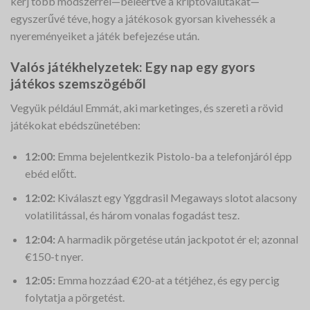
kérj több módszerrel—beleértve a kriptovalutákat—
egyszerűvé téve, hogy a játékosok gyorsan kivehessék a
nyereményeiket a játék befejezése után.
Valós játékhelyzetek: Egy nap egy gyors
játékos szemszögéből
Vegyük például Emmát, aki marketinges, és szereti a rövid
játékokat ebédszünetében:
12:00:
Emma bejelentkezik Pistolo-ba a telefonjáról épp
ebéd előtt.
12:02:
Kiválaszt egy Yggdrasil Megaways slotot alacsony
volatilitással, és három vonalas fogadást tesz.
12:04:
A harmadik pörgetése után jackpotot ér el; azonnal
€150-t nyer.
12:05:
Emma hozzáad €20-at a tétjéhez, és egy percig
folytatja a pörgetést.