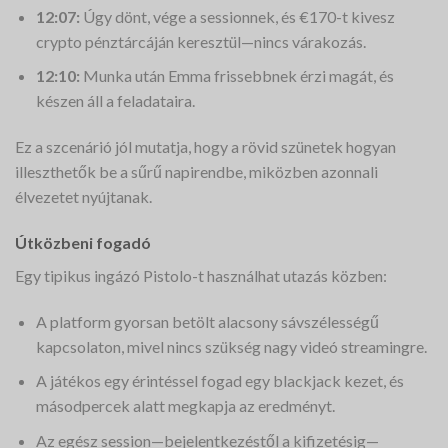
12:07:
Úgy dönt, vége a sessionnek, és €170-t kivesz
crypto pénztárcáján keresztül—nincs várakozás.
12:10:
Munka után Emma frissebbnek érzi magát, és
készen áll a feladataira.
Ez a szcenárió jól mutatja, hogy a rövid szünetek hogyan
illeszthetők be a sűrű napirendbe, miközben azonnali
élvezetet nyújtanak.
Útközbeni fogadó
Egy tipikus ingázó Pistolo-t használhat utazás közben:
A platform gyorsan betölt alacsony sávszélességű
kapcsolaton, mivel nincs szükség nagy videó streamingre.
A játékos egy érintéssel fogad egy blackjack kezet, és
másodpercek alatt megkapja az eredményt.
Az egész session—bejelentkezéstől a kifizetésig—