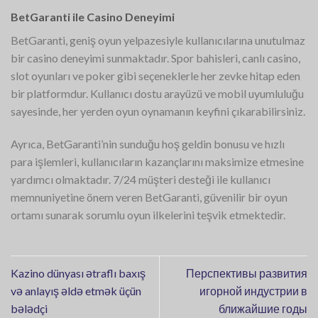
BetGaranti ile Casino Deneyimi
BetGaranti, geniş oyun yelpazesiyle kullanıcılarına unutulmaz
bir casino deneyimi sunmaktadır. Spor bahisleri, canlı casino,
slot oyunları ve poker gibi seçeneklerle her zevke hitap eden
bir platformdur. Kullanıcı dostu arayüzü ve mobil uyumluluğu
sayesinde, her yerden oyun oynamanın keyfini çıkarabilirsiniz.
Ayrıca, BetGaranti’nin sunduğu hoş geldin bonusu ve hızlı
para işlemleri, kullanıcıların kazançlarını maksimize etmesine
yardımcı olmaktadır. 7/24 müşteri desteği ile kullanıcı
memnuniyetine önem veren BetGaranti, güvenilir bir oyun
ortamı sunarak sorumlu oyun ilkelerini teşvik etmektedir.
Kazino dünyası ətraflı baxış
Перспективы развития
və anlayış əldə etmək üçün
игорной индустрии в
bələdçi
ближайшие годы