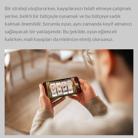
Bir strateji oluştururken, kayıplarınızı telafi etmeye çalışmak
yerine, belirli bir bütçeyle oynamak ve bu bütçeye sadık
kalmak önemlidir. Sorumlu oyun, aynı zamanda keyif almanızı
sağlayacak bir yaklaşımdır. Bu şekilde, oyun eğlenceli
kalırken, mali kayıpları da minimize etmiş olursunuz.