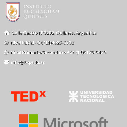
Calle Castro N°3202, Quilmes, Argentina
Nivel Inicial +54 (11)4025-5932
Nivel Primario/Secundario +54 (11)5125-5428
info@ibq.edu.ar