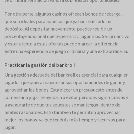
Por otra parte, algunos casinos ofrecen bonos de recarga,
que son ideales para aquellos que ya han realizado un
depósito. Al depositar nuevamente, puedes recibir un
porcentaje adicional que te permitirá jugar más. Ser proactivo
y estar atento a estas ofertas puede marcar la diferencia
entre una experiencia de juego ordinaria y una extraordinaria.
Practicar la gestión del bankroll
Una gestión adecuada del bankroll es esencial para cualquier
jugador que quiera maximizar sus oportunidades de ganar y
aprovechar los bonos. Establecer un presupuesto antes de
comenzar a jugar te ayudará a evitar pérdidas significativas y
a asegurarte de que tus apuestas se mantengan dentro de
límites razonables. Esto también te permitirá aprovechar
mejor los bonos, ya que tendrás más tiempo y recursos para
jugar.