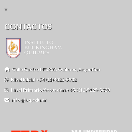
CONTACTOS
Calle Castro N°3202, Quilmes, Argentina
Nivel Inicial +54 (11)4025-5932
Nivel Primario/Secundario +54 (11)5125-5428
info@ibq.edu.ar