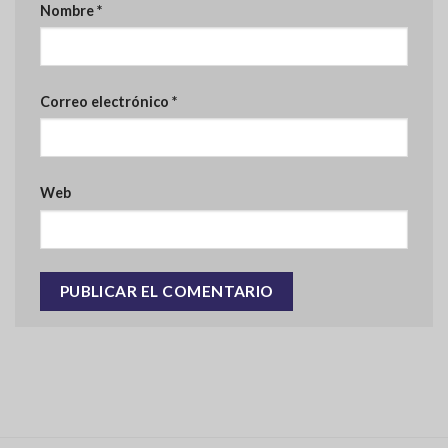
Nombre
*
Correo electrónico
*
Web