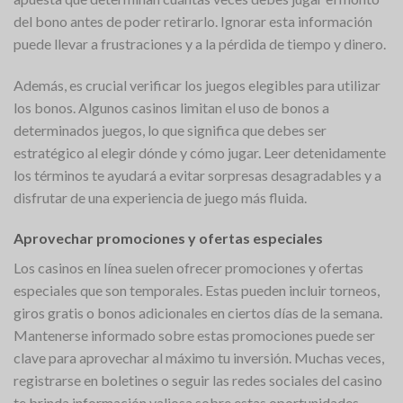
del bono antes de poder retirarlo. Ignorar esta información
puede llevar a frustraciones y a la pérdida de tiempo y dinero.
Además, es crucial verificar los juegos elegibles para utilizar
los bonos. Algunos casinos limitan el uso de bonos a
determinados juegos, lo que significa que debes ser
estratégico al elegir dónde y cómo jugar. Leer detenidamente
los términos te ayudará a evitar sorpresas desagradables y a
disfrutar de una experiencia de juego más fluida.
Aprovechar promociones y ofertas especiales
Los casinos en línea suelen ofrecer promociones y ofertas
especiales que son temporales. Estas pueden incluir torneos,
giros gratis o bonos adicionales en ciertos días de la semana.
Mantenerse informado sobre estas promociones puede ser
clave para aprovechar al máximo tu inversión. Muchas veces,
registrarse en boletines o seguir las redes sociales del casino
te brinda información valiosa sobre estas oportunidades.