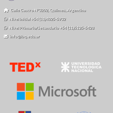
Calle Castro N°3202, Quilmes, Argentina
Nivel Inicial +54 (11)4025-5932
Nivel Primario/Secundario +54 (11)5125-5428
info@ibq.edu.ar