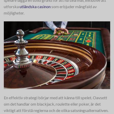
spelare lägga en solid grund för att nå sina mål, inklusive att
utforska
utländska casinon
som erbjuder mångfald av
möjligheter.
En effektiv strategi börjar med att känna till spelet. Oavsett
om det handlar om blackjack, roulette eller poker, är det
viktigt att förstå reglerna och de olika satsningsalternativen.