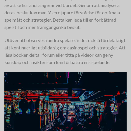
av att se hur andra agerar vid bordet. Genom att analysera
deras beslut kan man få en djupare förståelse för optimala
spelmått och strategier. Detta kan leda till en förbättrad
spelstil och mer framgångsrika beslut.
Utöver att observera andra spelare är det också fördelaktigt
att kontinuerligt utbilda sig om casinospel och strategier. Att
läsa böcker, delta i forum eller titta på videor kan ge ny
kunskap och insikter som kan förbättra ens spelande.