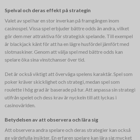
Spelval och deras effekt på strategin
Valet av spel har en stor inverkan på framgången inom
casinospel. Vissa spel erbjuder bättre odds än andra, vilket
gör dem mer attraktiva för strategisk spelande. Till exempel
är blackjack känt för att ha en lägre husfördel jämfört med
slotmaskiner. Genom att välja spel med bättre odds kan
spelare öka sina vinstchanser över tid.
Det är också viktigt att överväga spelens karaktär. Spel som
poker kräver skicklighet och strategi, medan spel som
roulette i hög grad är baserade på tur. Att anpassa sin strategi
utifrån spelet och dess krav är nyckeln till att lyckas i
casinovärlden.
Betydelsen av att observera och lära sig
Att observera andra spelare och deras strategier kan också
ge värdefulla insikter. En erfaren spelare kan lära sig mycket