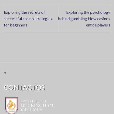
Exploring the secrets of
Exploring the psychology
successful casino strategies
behind gambling How casinos
for beginners
entice players
CONTACTOS