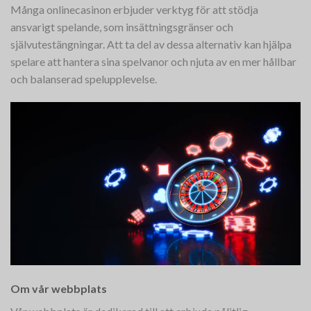
Många onlinecasinon erbjuder verktyg för att stödja
ansvarigt spelande, som insättningsgränser och
självutestängningar. Att ta del av dessa alternativ kan hjälpa
spelare att hantera sina spelvanor och njuta av en mer hållbar
och balanserad spelupplevelse.
Om vår webbplats