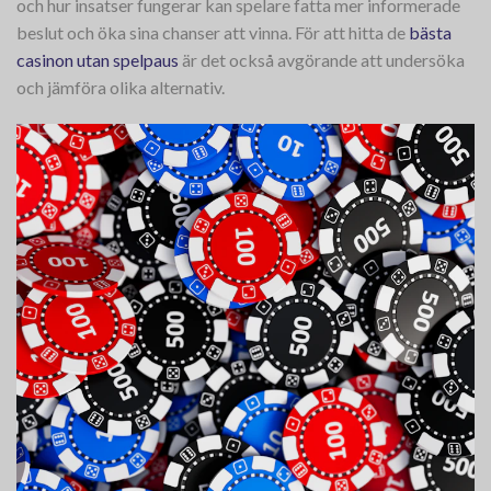
och hur insatser fungerar kan spelare fatta mer informerade
beslut och öka sina chanser att vinna. För att hitta de
bästa
casinon utan spelpaus
är det också avgörande att undersöka
och jämföra olika alternativ.