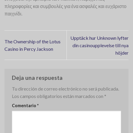
πληροφορίες και συμβουλές για ένα ασφαλές και ευχάριστο
παιχνίδι.
Upptäck hur Unknown lyfter
The Ownership of the Lotus
din casinoupplevelse till nya
Casino in Percy Jackson
höjder
Deja una respuesta
Tu dirección de correo electrónico no será publicada.
Los campos obligatorios están marcados con
*
Comentario
*