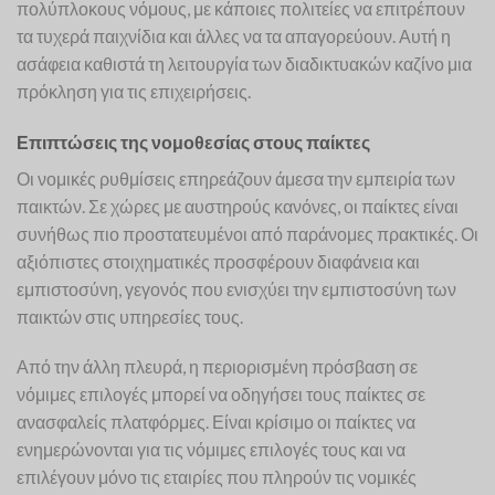
πολύπλοκους νόμους, με κάποιες πολιτείες να επιτρέπουν
τα τυχερά παιχνίδια και άλλες να τα απαγορεύουν. Αυτή η
ασάφεια καθιστά τη λειτουργία των διαδικτυακών καζίνο μια
πρόκληση για τις επιχειρήσεις.
Επιπτώσεις της νομοθεσίας στους παίκτες
Οι νομικές ρυθμίσεις επηρεάζουν άμεσα την εμπειρία των
παικτών. Σε χώρες με αυστηρούς κανόνες, οι παίκτες είναι
συνήθως πιο προστατευμένοι από παράνομες πρακτικές. Οι
αξιόπιστες στοιχηματικές προσφέρουν διαφάνεια και
εμπιστοσύνη, γεγονός που ενισχύει την εμπιστοσύνη των
παικτών στις υπηρεσίες τους.
Από την άλλη πλευρά, η περιορισμένη πρόσβαση σε
νόμιμες επιλογές μπορεί να οδηγήσει τους παίκτες σε
ανασφαλείς πλατφόρμες. Είναι κρίσιμο οι παίκτες να
ενημερώνονται για τις νόμιμες επιλογές τους και να
επιλέγουν μόνο τις εταιρίες που πληρούν τις νομικές