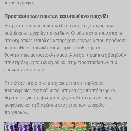
προδιαγραφές.
Προστασία των παικτών και υπεύθυνο παιχνίδι
Η προστασία των παικτών είναι κεντρικός στόχος των
ρυθμίσεων τυχερών παιχνιδιών. Οι νόμοι απαιτούν από τις
στοιχηματικές εταιρίες να παρέχουν εργαλεία που προάγουν
το υπεύθυνο παιχνίδι, όπως όρια κατάθεσης και
δυνατότητες αυτοαποκλεισμού. Αυτές οι πρακτικές βοηθούν
στην πρόληψη του εθισμού και στην προστασία των πιο
ευάλωτων παικτών.
Επιπλέον, οι εταιρίες υποχρεούνται να παρέχουν
πληροφορίες σχετικά με τις υπηρεσίες υποστήριξης και
θεραπείας για προβλήματα τζόγου. Αυτό ενισχύει την
ασφάλεια και τη διαφάνεια στο χώρο των τυχερών
παιχνιδιών.