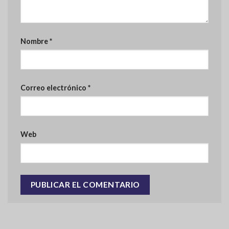
Nombre
*
Correo electrónico
*
Web