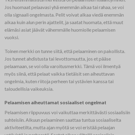
Jos huomaat pelaavasi yhä enemmän aikaa tai rahaa, se voi
olla signaali ongelmasta. Pelit voivat alkaa viedä enemmän
aikaa kuin alun perin ajattelit, ja saatat huomata, että muut
elämäsi asiat jäävät vähemmälle huomiolle pelaamisen
vuoksi.
Toinen merkki on tunne siitä, että pelaaminen on pakollista.
Jos tunnet ahdistusta tai levottomuutta, jos et pääse
pelaamaan, se voi olla varoitusmerkki. Tämä voi ilmentyä
myös siinä, että pelaat vaikka tietäisit sen aiheuttavan
ongelmia, kuten riitoja perheen tai ystävien kanssa tai
taloudellisia vaikeuksia.
Pelaamisen aiheuttamat sosiaaliset ongelmat
Pelaamisen riippuvuus voi vaikuttaa merkittävästi sosiaalisiin
suhteisiin. Alkuun pelaaminen saattaa tuntua sosiaaliselta
aktiviteetilta, mutta ajan myötä se voi eristää pelaajan
ystävistä ja perheestä. Saatat alkaa vältellä sosiaalisia