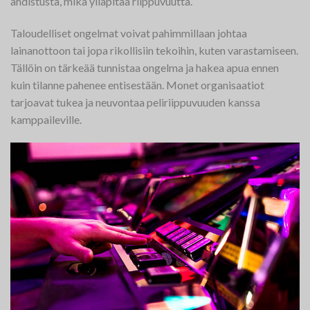
ahdistusta, mikä ylläpitää riippuvuutta.
Taloudelliset ongelmat voivat pahimmillaan johtaa
lainanottoon tai jopa rikollisiin tekoihin, kuten varastamiseen.
Tällöin on tärkeää tunnistaa ongelma ja hakea apua ennen
kuin tilanne pahenee entisestään. Monet organisaatiot
tarjoavat tukea ja neuvontaa peliriippuvuuden kanssa
kamppaileville.