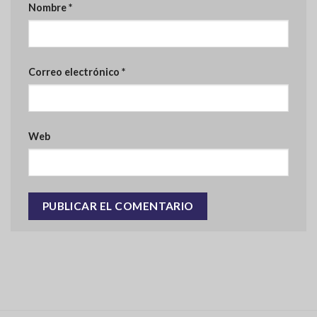
Nombre
*
Correo electrónico
*
Web