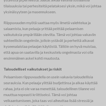
tilaisuuksia tai perhesiteitä pelataksesi yksin, mikä voi johtaa
yksinäisyyteen ja masennukseen.
Riippuvuuden myötä saattaa myös ilmetä valehtelua ja
salaamista, kun pelaaja yrittää peittää pelaamisen
vaikutuksia ympärillään olevilta. Tämä voi johtaa vakaviin
suhteellisiin ongelmiin, jolloin ystävät ja perhettä alkavat
kyseenalaistaa pelaajan käytöstä. Tällöin on hyvä muistaa,
että apua on saatavilla ja keskustelu ongelmasta voi olla
ensimmäinen askel kohti muutosta.
Taloudelliset vaikutukset ja riskit
Pelaamisen riippuvuudella on usein vakavia taloudellisia
seurauksia. Kun pelaaja ylittää budjettinsa ja alkaa käyttää
rahaa, jota ei ole varaa menettää, taloudellinen tilanne voi
muuttua nopeasti kriittiseksi. Tämä voi johtaa
velkaantumiseen, joka taas voi aiheuttaa lisää stressiä ja