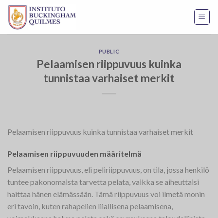
Skip
to
content
PUBLIC
Pelaamisen riippuvuus kuinka
tunnistaa varhaiset merkit
Pelaamisen riippuvuus kuinka tunnistaa varhaiset merkit
Pelaamisen riippuvuuden määritelmä
Pelaamisen riippuvuus, eli peliriippuvuus, on tila, jossa henkilö
tuntee pakonomaista tarvetta pelata, vaikka se aiheuttaisi
haittaa hänen elämässään. Tämä riippuvuus voi ilmetä monin
eri tavoin, kuten rahapelien liiallisena pelaamisena,