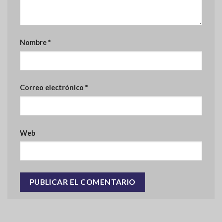
Nombre
*
Correo electrónico
*
Web