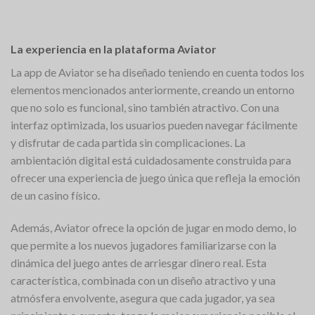
La experiencia en la plataforma Aviator
La app de Aviator se ha diseñado teniendo en cuenta todos los
elementos mencionados anteriormente, creando un entorno
que no solo es funcional, sino también atractivo. Con una
interfaz optimizada, los usuarios pueden navegar fácilmente
y disfrutar de cada partida sin complicaciones. La
ambientación digital está cuidadosamente construida para
ofrecer una experiencia de juego única que refleja la emoción
de un casino físico.
Además, Aviator ofrece la opción de jugar en modo demo, lo
que permite a los nuevos jugadores familiarizarse con la
dinámica del juego antes de arriesgar dinero real. Esta
característica, combinada con un diseño atractivo y una
atmósfera envolvente, asegura que cada jugador, ya sea