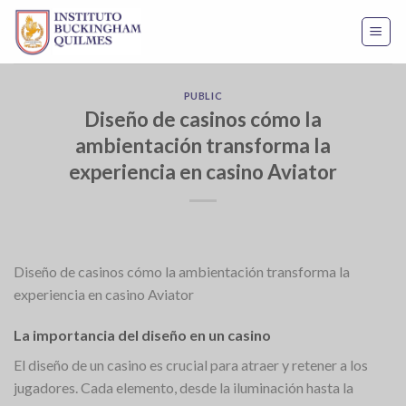
Skip
to
content
PUBLIC
Diseño de casinos cómo la
ambientación transforma la
experiencia en casino Aviator
Diseño de casinos cómo la ambientación transforma la
experiencia en casino Aviator
La importancia del diseño en un casino
El diseño de un casino es crucial para atraer y retener a los
jugadores. Cada elemento, desde la iluminación hasta la