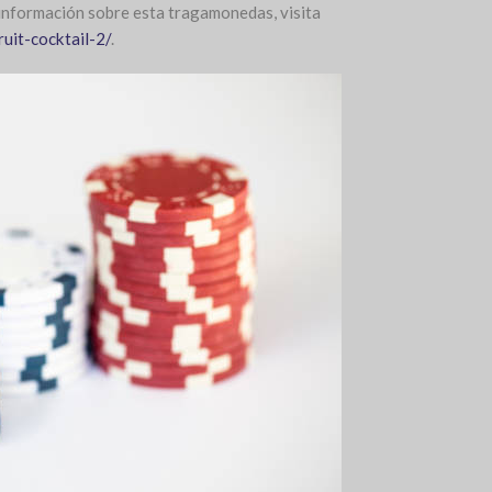
 información sobre esta tragamonedas, visita
uit-cocktail-2/
.