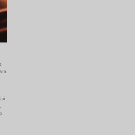
e
ara
zar
,
io