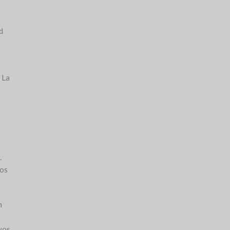
d
 La
.
los
n
vos