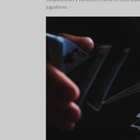
jugadores.