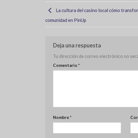
La cultura del casino local cómo transfo
comunidad en PinUp
Deja una respuesta
Tu dirección de correo electrónico no será
Comentario
*
Nombre
*
Cor