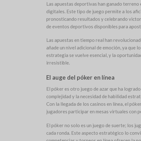
Las apuestas deportivas han ganado terreno e
digitales. Este tipo de juego permite a los afi
pronosticando resultados y celebrando victori
de eventos deportivos disponibles para apost
Las apuestas en tiempo real han revolucionad
añade un nivel adicional de emoción, ya que l
estrategia se vuelve esencial, y la oportunida
irresistible.
El auge del póker en línea
El póker es otro juego de azar que ha logrado 
complejidad y la necesidad de habilidad estra
Con la llegada de los casinos en línea, el pók
jugadores participar en mesas virtuales con 
El póker no solo es un juego de suerte; los j
cada ronda. Este aspecto estratégico lo conv
competencias y torneos en línea ofrecen la po