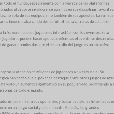
n todo el mundo, especialmente con la llegada de las plataformas
cionados al deporte involucrarse aún más en sus disciplinas favoritas,
as, no solo de sus equipos, sino también de sus apuestas. La varieda
ar es inmensa, abarcando desde fútbol hasta carreras de caballos.
o la forma en que los jugadores interactúan con los eventos. Esto
os jugadores pueden hacer apuestas mientras el evento se desarrolla.
d de ganar premios durante el desarrollo del juego es un atractivo
captar la atención de millones de jugadores a nivel mundial. Su
tégica han hecho que el póker se destaque entre otros juegos de azar
er ha visto un aumento significativo en su popularidad, permitiendo a 
personas de todo el mundo.
ugadores deben leer a sus oponentes y tomar decisiones informadas e
ierte en un juego social y emocionante. Además, las grandes
sibilidad de ganar premios considerables, lo que atrae a muchos nue