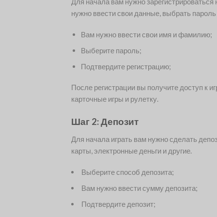
Для начала вам нужно зарегистрироваться н
нужно ввести свои данные, выбрать пароль
Вам нужно ввести свои имя и фамилию;
Выберите пароль;
Подтвердите регистрацию;
После регистрации вы получите доступ к иг
карточные игры и рулетку.
Шаг 2: Депозит
Для начала играть вам нужно сделать депоз
карты, электронные деньги и другие.
Выберите способ депозита;
Вам нужно ввести сумму депозита;
Подтвердите депозит;