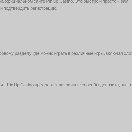
а официальном сайте Pin Up Casino. Это быстро и просто – вам
 и подтвердить регистрацию.
ровому разделу, где можно играть в различные игры, включая сло
ит. Pin Up Casino предлагает различные способы депозита, вклю