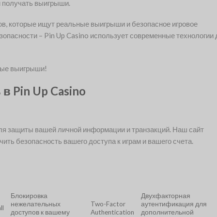
и получать выигрыши.
ков, которые ищут реальные выигрыши и безопасное игровое
езопасности – Pin Up Casino использует современные технологии 
ные выигрыши!
в Pin Up Casino
я защиты вашей личной информации и транзакций. Наш сайт
ить безопасность вашего доступа к играм и вашего счета.
Блокировка
Двухфакторная
нежелательных
Two-Factor
аутентификация для
ll
доступов к вашему
Authentication
дополнительной