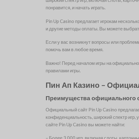
широкий спектр игр, включая слоты, карточ
понравится, и начать играть.
Pin Up Casino предлагает игрокам нескольк
и другие методы оплаты. Вы можете выбрат
Если у вас возникнут вопросы или проблемы
помочь вам в любое время.
Важно! Перед началом игры на официальном
правилами игры.
Пин Ап Казино – Официал
Преимущества официального сай
Официальный сайт Pin Up Casino предлага
конфиденциальность, широкий спектр игр, 
сайте Pin Up Casino вы можете найти:
– Более 3 000 игр, включая слоты, карточны