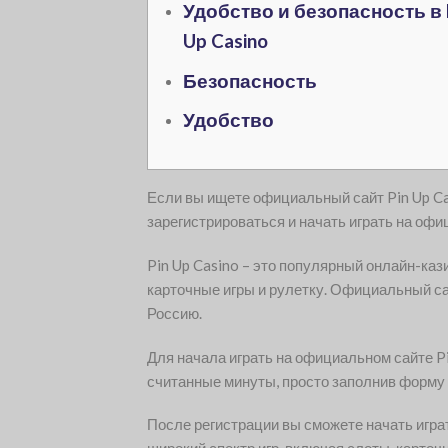
Удобство и безопасность в 
Up Casino
Безопасность
Удобство
Если вы ищете официальный сайт Pin Up Cas
зарегистрироваться и начать играть на офи
Pin Up Casino – это популярный онлайн-каз
карточные игры и рулетку. Официальный сай
Россию.
Для начала играть на официальном сайте Pi
считанные минуты, просто заполнив форму 
После регистрации вы сможете начать игра