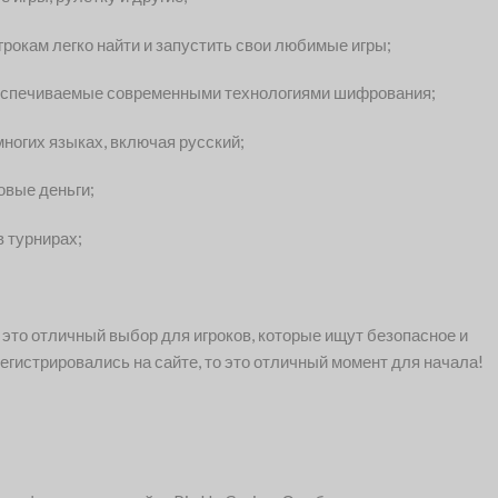
рокам легко найти и запустить свои любимые игры;
беспечиваемые современными технологиями шифрования;
ногих языках, включая русский;
овые деньги;
в турнирах;
 это отличный выбор для игроков, которые ищут безопасное и
егистрировались на сайте, то это отличный момент для начала!