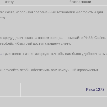
счету
безопасности
го счета, используя современные технологии и алгоритмы для
ета.
 среду для игроков на нашем официальном сайте Pin Up Casino
терфейс и быстрый доступ к вашему счету.
 ап
для оплаты и снятия средств, чтобы вам было удобно играть 
шего сайта, чтобы обеспечить вам наилучший игровой опыт.
Pinco 1273