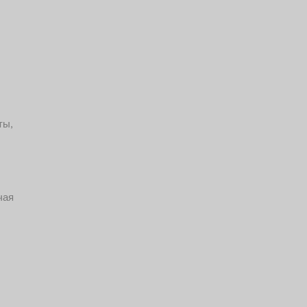
ты,
чая