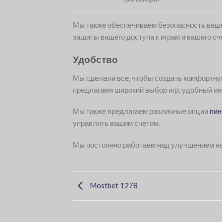
Мы также обеспечиваем безопасность ваше
защиты вашего доступа к играм и вашего сч
Удобство
Мы сделали все, чтобы создать комфортную
предлагаем широкий выбор игр, удобный ин
Мы также предлагаем различные опции
пин
управлять вашим счетом.
Мы постоянно работаем над улучшением на
Mostbet 1278