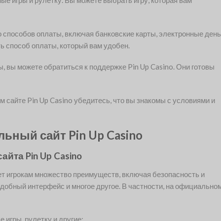
ные игры и рулетку. Вы можете выбрать игру, которая вам
о способов оплаты, включая банковские карты, электронные день
ь способ оплаты, который вам удобен.
, вы можете обратиться к поддержке Pin Up Casino. Они готовы
 сайте Pin Up Casino убедитесь, что вы знакомы с условиями и
ьный сайт Pin Up Casino
та Pin Up Casino
ет игрокам множество преимуществ, включая безопасность и
удобный интерфейс и многое другое. В частности, на официально
е игры, рулетку и другие;