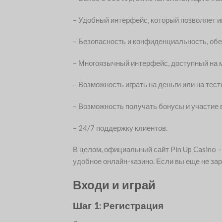
– Удобный интерфейс, который позволяет иг
– Безопасность и конфиденциальность, о
– Многоязычный интерфейс, доступный на м
– Возможность играть на деньги или на тест
– Возможность получать бонусы и участие 
– 24/7 поддержку клиентов.
В целом, официальный сайт Pin Up Casino –
удобное онлайн-казино. Если вы еще не зар
Входи и играй
Шаг 1: Регистрация