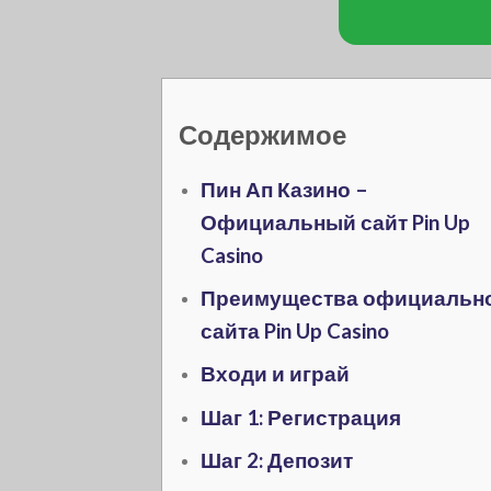
Содержимое
Пин Ап Казино –
Официальный сайт Pin Up
Casino
Преимущества официальн
сайта Pin Up Casino
Входи и играй
Шаг 1: Регистрация
Шаг 2: Депозит