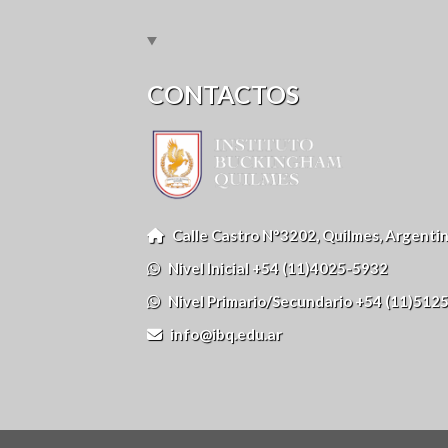
CONTACTOS
Calle Castro N°3202, Quilmes, Argenti
Nivel Inicial +54 (11)4025-5932
Nivel Primario/Secundario +54 (11)512
info@ibq.edu.ar