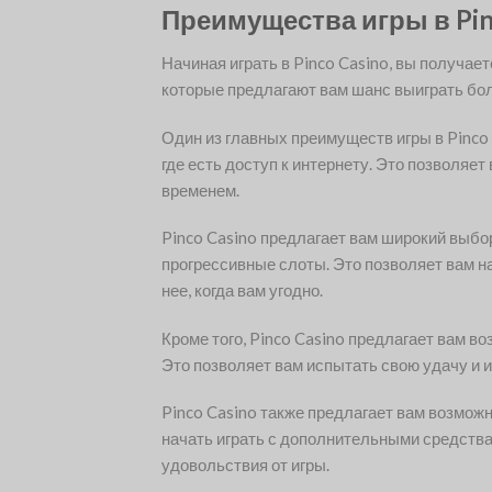
Преимущества игры в Pin
Начиная играть в Pinco Casino, вы получает
которые предлагают вам шанс выиграть бо
Один из главных преимуществ игры в Pinco 
где есть доступ к интернету. Это позволяет 
временем.
Pinco Casino предлагает вам широкий выбо
прогрессивные слоты. Это позволяет вам на
нее, когда вам угодно.
Кроме того, Pinco Casino предлагает вам воз
Это позволяет вам испытать свою удачу и иг
Pinco Casino также предлагает вам возмож
начать играть с дополнительными средства
удовольствия от игры.