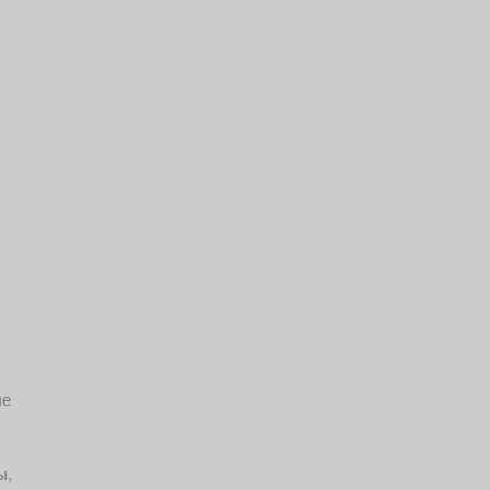
ые
ы,