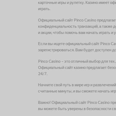
карточные игры и рулетку. Казино имеет оф
играть.
Официальный сайт Pinco Casino предлагае
конфиденциальность транзакций, а также до
и акции, чтобы помочь вам начать играть и 
Если вы ищете официальный сайт Pinco Casi
зарегистрироваться. Вам будет доступен до
Pinco Casino – это отличный выбор для тех
Официальный сайт казино предлагает безоп
24/7.
Начните свой путь в мире игр и развлечени
считанные минуты, и вы сможете начать игр
Важно! Официальный сайт Pinco Casino пр
вы можете быть уверены в безопасности св