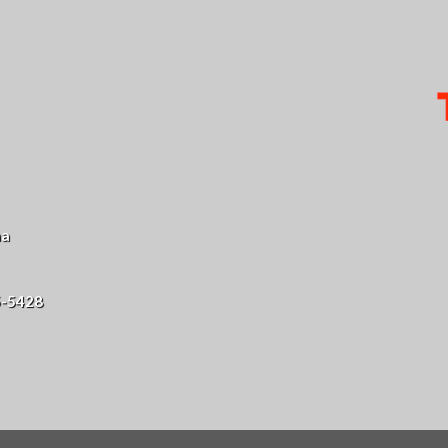
na
5-5428