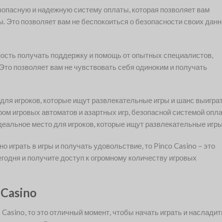
езопасную и надежную систему оплаты, которая позволяет вам
ры. Это позволяет вам не беспокоиться о безопасности своих дан
ность получать поддержку и помощь от опытных специалистов,
Это позволяет вам не чувствовать себя одиноким и получать
о для игроков, которые ищут развлекательные игры и шанс выигра
ом игровых автоматов и азартных игр, безопасной системой опл
идеальное место для игроков, которые ищут развлекательные игры
о играть в игры и получать удовольствие, то Pinco Casino – это
егодня и получите доступ к огромному количеству игровых
 Casino
 Casino, то это отличный момент, чтобы начать играть и наслади