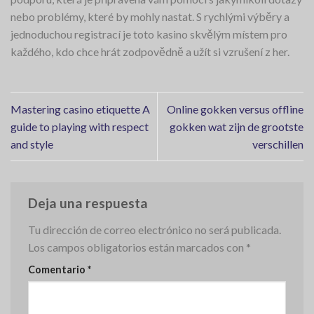
nebo problémy, které by mohly nastat. S rychlými výběry a
jednoduchou registrací je toto kasino skvělým místem pro
každého, kdo chce hrát zodpovědně a užít si vzrušení z her.
Mastering casino etiquette A
Online gokken versus offline
guide to playing with respect
gokken wat zijn de grootste
and style
verschillen
Deja una respuesta
Tu dirección de correo electrónico no será publicada.
Los campos obligatorios están marcados con
*
Comentario
*