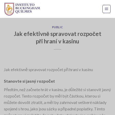
Skip
to
content
PUBLIC
Jak efektivně spravovat rozpočet
při hraní v kasinu
Jak efektivně spravovat rozpočet při hraní v kasinu
Stanovte si jasný rozpočet
Předtím, než začnete hrát v kasinu, je důležité si stanovit jasný
rozpočet. Tento rozpočet by měl být částkou, kterou si
můžete dovolit ztratit, a měl by zahrnovat veškeré náklady
spojené s hrou, jako jsou sázky a případné poplatky. Tímto