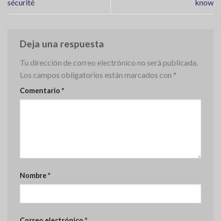
sécurité
know
Deja una respuesta
Tu dirección de correo electrónico no será publicada.
Los campos obligatorios están marcados con
*
Comentario
*
Nombre
*
Correo electrónico
*