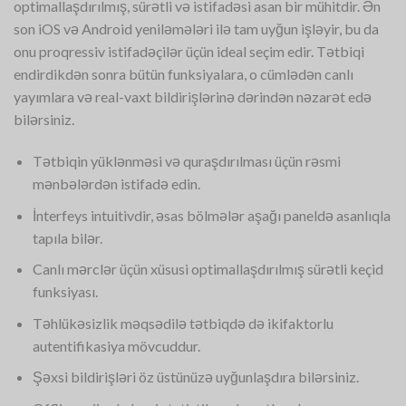
optimallaşdırılmış, sürətli və istifadəsi asan bir mühitdir. Ən
son iOS və Android yeniləmələri ilə tam uyğun işləyir, bu da
onu proqressiv istifadəçilər üçün ideal seçim edir. Tətbiqi
endirdikdən sonra bütün funksiyalara, o cümlədən canlı
yayımlara və real-vaxt bildirişlərinə dərindən nəzarət edə
bilərsiniz.
Tətbiqin yüklənməsi və quraşdırılması üçün rəsmi
mənbələrdən istifadə edin.
İnterfeys intuitivdir, əsas bölmələr aşağı paneldə asanlıqla
tapıla bilər.
Canlı mərclər üçün xüsusi optimallaşdırılmış sürətli keçid
funksiyası.
Təhlükəsizlik məqsədilə tətbiqdə də ikifaktorlu
autentifikasiya mövcuddur.
Şəxsi bildirişləri öz üstünüzə uyğunlaşdıra bilərsiniz.