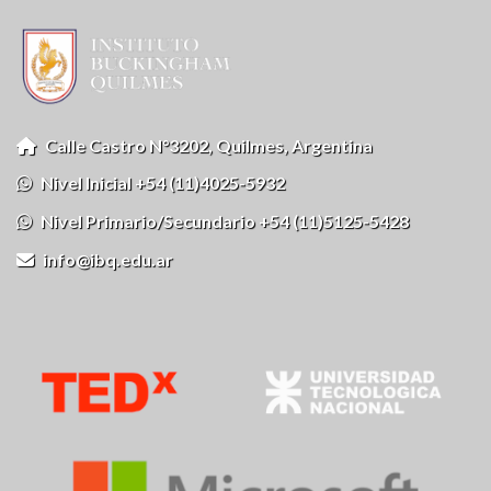
Calle Castro N°3202, Quilmes, Argentina
Nivel Inicial +54 (11)4025-5932
Nivel Primario/Secundario +54 (11)5125-5428
info@ibq.edu.ar