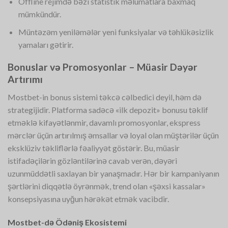
Offline rejimdə bəzi statistik məlumatlara baxmaq
mümkündür.
Müntəzəm yeniləmələr yeni funksiyalar və təhlükəsizlik
yamaları gətirir.
Bonuslar və Promosyonlar – Müasir Dəyər
Artırımı
Mostbet-in bonus sistemi təkcə cəlbedici deyil, həm də
strategijidir. Platforma sadəcə «ilk depozit» bonusu təklif
etməklə kifayətlənmir, davamlı promosyonlar, ekspress
mərclər üçün artırılmış əmsallar və loyal olan müştərilər üçün
eksklüziv təkliflərlə fəaliyyət göstərir. Bu, müasir
istifadəçilərin gözləntilərinə cavab verən, dəyəri
uzunmüddətli saxlayan bir yanaşmadır. Hər bir kampaniyanın
şərtlərini diqqətlə öyrənmək, trend olan «şəxsi kassalar»
konsepsiyasına uyğun hərəkət etmək vacibdir.
Mostbet-də Ödəniş Ekosistemi