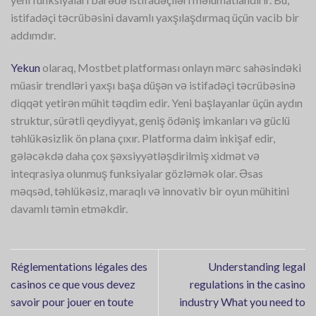
istifadəçi təcrübəsini davamlı yaxşılaşdırmaq üçün vacib bir
addımdır.
Yekun
olaraq, Mostbet platforması onlayn mərc sahəsindəki
müasir trendləri yaxşı başa düşən və istifadəçi təcrübəsinə
diqqət yetirən mühit təqdim edir. Yeni başlayanlar üçün aydın
struktur, sürətli qeydiyyat, geniş ödəniş imkanları və güclü
təhlükəsizlik ön plana çıxır. Platforma daim inkişaf edir,
gələcəkdə daha çox şəxsiyyətləşdirilmiş xidmət və
inteqrasiya olunmuş funksiyalar gözləmək olar. Əsas
məqsəd, təhlükəsiz, maraqlı və innovativ bir oyun mühitini
davamlı təmin etməkdir.
Réglementations légales des
Understanding legal
casinos ce que vous devez
regulations in the casino
savoir pour jouer en toute
industry What you need to