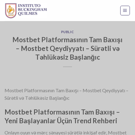
Skip
to
content
PUBLIC
Mostbet Platformasının Tam Baxışı
– Mostbet Qeydiyyatı – Sürətli və
Təhlükəsiz Başlanğıc
Mostbet Platformasının Tam Baxışı – Mostbet Qeydiyyatı –
Sürətli və Təhlükəsiz Başlanğıc
Mostbet Platformasının Tam Baxışı –
Yeni Başlayanlar Üçün Trend Rehberi
Onlayn oyun və mərc sənayesi sürətlə inkişaf edir, Mostbet