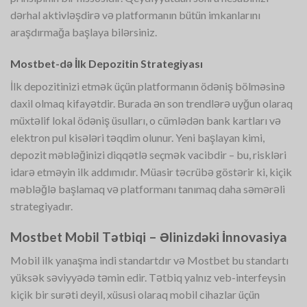
dərhal aktivləşdirə və platformanın bütün imkanlarını
araşdırmağa başlaya bilərsiniz.
Mostbet-də İlk Depozitin Strategiyası
İlk depozitinizi etmək üçün platformanın ödəniş bölməsinə
daxil olmaq kifayətdir. Burada ən son trendlərə uyğun olaraq
müxtəlif lokal ödəniş üsulları, o cümlədən bank kartları və
elektron pul kisələri təqdim olunur. Yeni başlayan kimi,
depozit məbləğinizi diqqətlə seçmək vacibdir – bu, riskləri
idarə etməyin ilk addımıdır. Müasir təcrübə göstərir ki, kiçik
məbləğlə başlamaq və platformanı tanımaq daha səmərəli
strategiyadır.
Mostbet Mobil Tətbiqi – Əlinizdəki İnnovasiya
Mobil ilk yanaşma indi standartdır və Mostbet bu standartı
yüksək səviyyədə təmin edir. Tətbiq yalnız veb-interfeysin
kiçik bir surəti deyil, xüsusi olaraq mobil cihazlar üçün