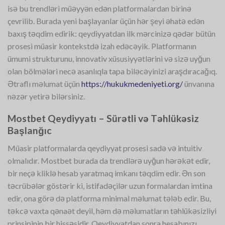
isə bu trendləri müəyyən edən platformalardan birinə
çevrilib. Burada yeni başlayanlar üçün hər şeyi əhatə edən
baxış təqdim edirik: qeydiyyatdan ilk mərcinizə qədər bütün
prosesi müasir kontekstdə izah edəcəyik. Platformanın
ümumi strukturunu, innovativ xüsusiyyətlərini və sizə uyğun
olan bölmələri necə asanlıqla tapa biləcəyinizi araşdıracağıq.
Ətraflı məlumat üçün
https://hukukmedeniyeti.org/
ünvanına
nəzər yetirə bilərsiniz.
Mostbet Qeydiyyatı – Sürətli və Təhlükəsiz
Başlanğıc
Müasir platformalarda qeydiyyat prosesi sadə və intuitiv
olmalıdır. Mostbet burada da trendlərə uyğun hərəkət edir,
bir neçə kliklə hesab yaratmaq imkanı təqdim edir. Ən son
təcrübələr göstərir ki, istifadəçilər uzun formalardan imtina
edir, ona görə də platforma minimal məlumat tələb edir. Bu,
təkcə vaxta qənaət deyil, həm də məlumatların təhlükəsizliyi
prinsipinin bir hissəsidir. Qeydiyyatdan sonra hesabınızı