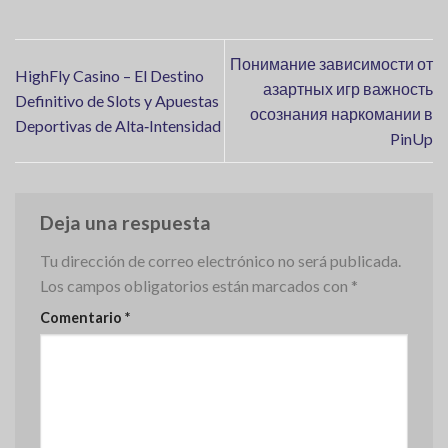
Понимание зависимости от
HighFly Casino – El Destino
азартных игр важность
Definitivo de Slots y Apuestas
осознания наркомании в
Deportivas de Alta‑Intensidad
PinUp
Deja una respuesta
Tu dirección de correo electrónico no será publicada.
Los campos obligatorios están marcados con
*
Comentario
*