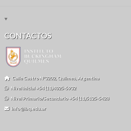
CONTACTOS
Calle Castro N°3202, Quilmes, Argentina
Nivel Inicial +54 (11)4025-5932
Nivel Primario/Secundario +54 (11)5125-5428
info@ibq.edu.ar