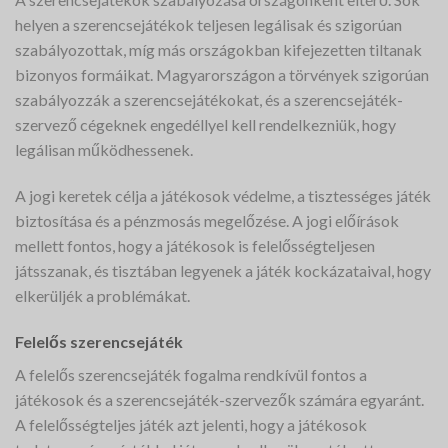
helyen a szerencsejátékok teljesen legálisak és szigorúan
szabályozottak, míg más országokban kifejezetten tiltanak
bizonyos formáikat. Magyarországon a törvények szigorúan
szabályozzák a szerencsejátékokat, és a szerencsejáték-
szervező cégeknek engedéllyel kell rendelkezniük, hogy
legálisan működhessenek.
A jogi keretek célja a játékosok védelme, a tisztességes játék
biztosítása és a pénzmosás megelőzése. A jogi előírások
mellett fontos, hogy a játékosok is felelősségteljesen
játsszanak, és tisztában legyenek a játék kockázataival, hogy
elkerüljék a problémákat.
Felelős szerencsejáték
A felelős szerencsejáték fogalma rendkívül fontos a
játékosok és a szerencsejáték-szervezők számára egyaránt.
A felelősségteljes játék azt jelenti, hogy a játékosok