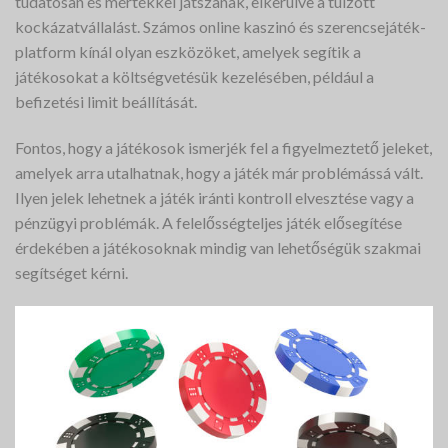
tudatosan és mértékkel játszanak, elkerülve a túlzott
kockázatvállalást. Számos online kaszinó és szerencsejáték-
platform kínál olyan eszközöket, amelyek segítik a
játékosokat a költségvetésük kezelésében, például a
befizetési limit beállítását.
Fontos, hogy a játékosok ismerjék fel a figyelmeztető jeleket,
amelyek arra utalhatnak, hogy a játék már problémássá vált.
Ilyen jelek lehetnek a játék iránti kontroll elvesztése vagy a
pénzügyi problémák. A felelősségteljes játék elősegítése
érdekében a játékosoknak mindig van lehetőségük szakmai
segítséget kérni.