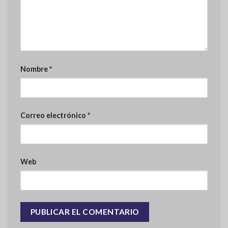
Nombre
*
Correo electrónico
*
Web