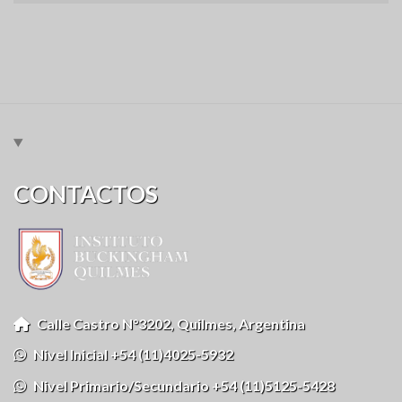
CONTACTOS
Calle Castro N°3202, Quilmes, Argentina
Nivel Inicial +54 (11)4025-5932
Nivel Primario/Secundario +54 (11)5125-5428