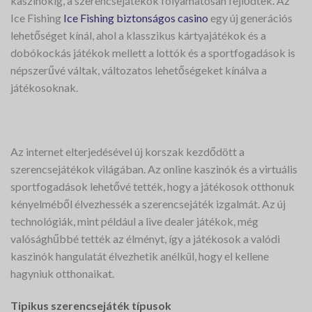
kaszinókig, a szerencsejátékok folyamatosan fejlődtek. Az
Ice Fishing
Ice Fishing biztonságos casino
egy új generációs
lehetőséget kínál, ahol a klasszikus kártyajátékok és a
dobókockás játékok mellett a lottók és a sportfogadások is
népszerűvé váltak, változatos lehetőségeket kínálva a
játékosoknak.
Az internet elterjedésével új korszak kezdődött a
szerencsejátékok világában. Az online kaszinók és a virtuális
sportfogadások lehetővé tették, hogy a játékosok otthonuk
kényelméből élvezhessék a szerencsejáték izgalmát. Az új
technológiák, mint például a live dealer játékok, még
valósághűbbé tették az élményt, így a játékosok a valódi
kaszinók hangulatát élvezhetik anélkül, hogy el kellene
hagyniuk otthonaikat.
Tipikus szerencsejáték típusok