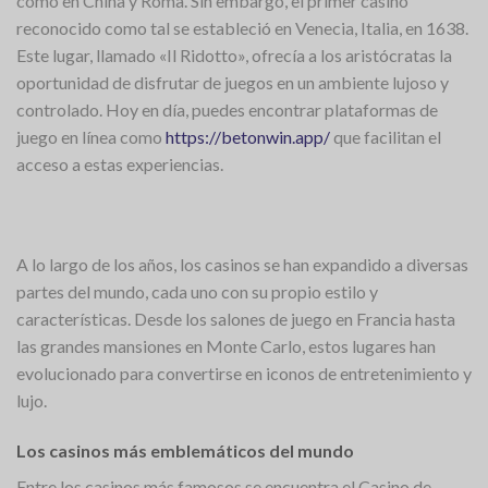
como en China y Roma. Sin embargo, el primer casino
reconocido como tal se estableció en Venecia, Italia, en 1638.
Este lugar, llamado «Il Ridotto», ofrecía a los aristócratas la
oportunidad de disfrutar de juegos en un ambiente lujoso y
controlado. Hoy en día, puedes encontrar plataformas de
juego en línea como
https://betonwin.app/
que facilitan el
acceso a estas experiencias.
A lo largo de los años, los casinos se han expandido a diversas
partes del mundo, cada uno con su propio estilo y
características. Desde los salones de juego en Francia hasta
las grandes mansiones en Monte Carlo, estos lugares han
evolucionado para convertirse en iconos de entretenimiento y
lujo.
Los casinos más emblemáticos del mundo
Entre los casinos más famosos se encuentra el Casino de