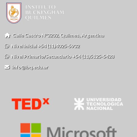
Calle Castro N°3202, Quilmes, Argentina
Nivel Inicial +54 (11)4025-5932
Nivel Primario/Secundario +54 (11)5125-5428
info@ibq.edu.ar