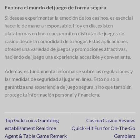
Explora el mundo del juego de forma segura
Si deseas experimentar la emoción de los casinos, es esencial
hacerlo de manera responsable. Hoy en día, existen
plataformas en línea que permiten disfrutar de juegos de
casino desde la comodidad de tu hogar. Estas aplicaciones
ofrecen una variedad de juegos y promociones atractivas,
haciendo del juego una experiencia accesible y conveniente.
Además, es fundamental informarse sobre las regulaciones y
las medidas de seguridad al jugar en línea. Esto no solo
garantiza una experiencia de juego segura, sino que también
protege tu información personal y financiera.
Top Gold coins Gambling
Casinia Casino Review:
establishment Real time
Quick‑Hit Fun for On‑The‑Go
Agent & Table Game Remark
Gamblers