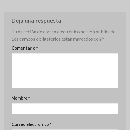
Deja una respuesta
Tu dirección de correo electrónico no será publicada.
Los campos obligatorios están marcados con
*
Comentario
*
Nombre
*
Correo electrónico
*