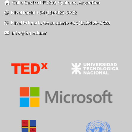
Calle Castro N°3202, Quilmes, Argentina
Nivel Inicial +54 (11)4025-5932
Nivel Primario/Secundario +54 (11)5125-5428
info@ibq.edu.ar