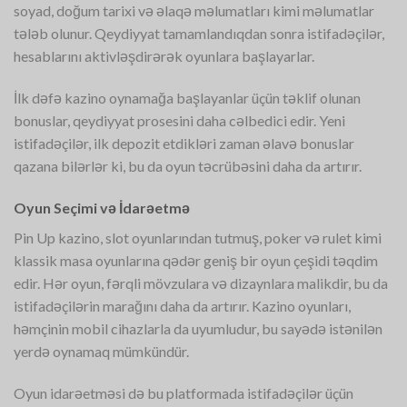
soyad, doğum tarixi və əlaqə məlumatları kimi məlumatlar
tələb olunur. Qeydiyyat tamamlandıqdan sonra istifadəçilər,
hesablarını aktivləşdirərək oyunlara başlayarlar.
İlk dəfə kazino oynamağa başlayanlar üçün təklif olunan
bonuslar, qeydiyyat prosesini daha cəlbedici edir. Yeni
istifadəçilər, ilk depozit etdikləri zaman əlavə bonuslar
qazana bilərlər ki, bu da oyun təcrübəsini daha da artırır.
Oyun Seçimi və İdarəetmə
Pin Up kazino, slot oyunlarından tutmuş, poker və rulet kimi
klassik masa oyunlarına qədər geniş bir oyun çeşidi təqdim
edir. Hər oyun, fərqli mövzulara və dizaynlara malikdir, bu da
istifadəçilərin marağını daha da artırır. Kazino oyunları,
həmçinin mobil cihazlarla da uyumludur, bu sayədə istənilən
yerdə oynamaq mümkündür.
Oyun idarəetməsi də bu platformada istifadəçilər üçün