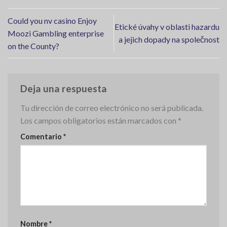
Could you nv casino Enjoy
Etické úvahy v oblasti hazardu
Moozi Gambling enterprise
a jejich dopady na společnost
on the County?
Deja una respuesta
Tu dirección de correo electrónico no será publicada.
Los campos obligatorios están marcados con
*
Comentario
*
Nombre
*