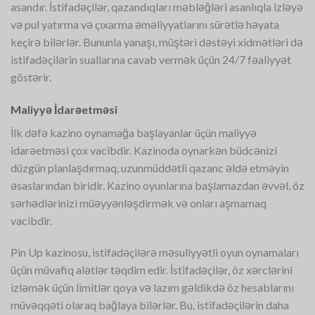
asandır. İstifadəçilər, qazandıqları məbləğləri asanlıqla izləyə
və pul yatırma və çıxarma əməliyyatlarını sürətlə həyata
keçirə bilərlər. Bununla yanaşı, müştəri dəstəyi xidmətləri də
istifadəçilərin suallarına cavab vermək üçün 24/7 fəaliyyət
göstərir.
Maliyyə İdarəetməsi
İlk dəfə kazino oynamağa başlayanlar üçün maliyyə
idarəetməsi çox vacibdir. Kazinoda oynarkən büdcənizi
düzgün planlaşdırmaq, uzunmüddətli qazanc əldə etməyin
əsaslarından biridir. Kazino oyunlarına başlamazdan əvvəl, öz
sərhədlərinizi müəyyənləşdirmək və onları aşmamaq
vacibdir.
Pin Up kazinosu, istifadəçilərə məsuliyyətli oyun oynamaları
üçün müvafiq alətlər təqdim edir. İstifadəçilər, öz xərclərini
izləmək üçün limitlər qoya və lazım gəldikdə öz hesablarını
müvəqqəti olaraq bağlaya bilərlər. Bu, istifadəçilərin daha