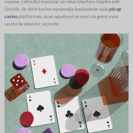
oyunlar, cəlbedici bonuslar və rahat interfeys təqdim edir.
Üstəlik, ilk dəfə kazino oynamağa başlayanlar üçün
pin up
casino
platforması, asan qeydiyyat prosesi və geniş oyun
seçimi ilə ideal bir seçimdir.