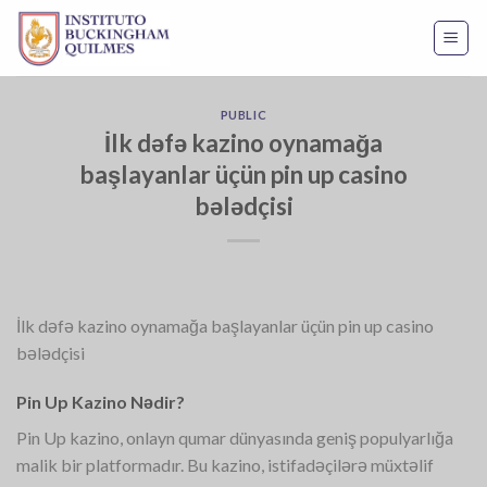
Skip
to
content
PUBLIC
İlk dəfə kazino oynamağa
başlayanlar üçün pin up casino
bələdçisi
İlk dəfə kazino oynamağa başlayanlar üçün pin up casino
bələdçisi
Pin Up Kazino Nədir?
Pin Up kazino, onlayn qumar dünyasında geniş populyarlığa
malik bir platformadır. Bu kazino, istifadəçilərə müxtəlif