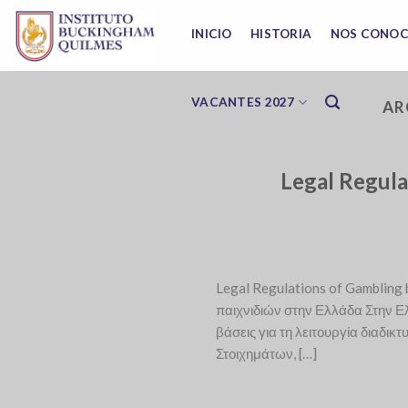
Skip
to
INICIO
HISTORIA
NOS CONO
content
VACANTES 2027
AR
Legal Regula
Legal Regulations of Gambling 
παιχνιδιών στην Ελλάδα Στην Ελ
βάσεις για τη λειτουργία διαδικ
Στοιχημάτων, […]