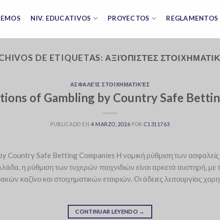
CEMOS
NIV. EDUCATIVOS
PROYECTOS
REGLAMENTOS 
CHIVOS DE ETIQUETAS:
ΑΞΙΌΠΙΣΤΕΣ ΣΤΟΙΧΗΜΑΤΙ
ΑΣΦΑΛΕΊΣ ΣΤΟΙΧΗΜΑΤΙΚΈΣ
tions of Gambling by Country Safe Bett
PUBLICADO EN
4 MARZO, 2026
POR
C1311763
by Country Safe Betting Companies Η νομική ρύθμιση των ασφαλείς 
λάδα, η ρύθμιση των τυχερών παιχνιδιών είναι αρκετά αυστηρή, με τ
τυακών καζίνο και στοιχηματικών εταιριών. Οι άδειες λειτουργίας χο
CONTINUAR LEYENDO
→