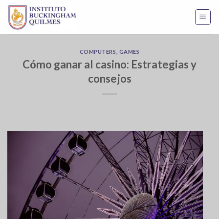
Skip
to
content
COMPUTERS, GAMES
Cómo ganar al casino: Estrategias y
consejos