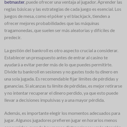
betmaster
, puede ofrecer una ventaja al jugador. Aprender las
reglas básicas y las estrategias de cada juego es esencial. Los
juegos de mesa, como el póker y el blackjack, tienden a
ofrecer mejores probabilidades que las máquinas
tragamonedas, que suelen ser más aleatorias y difíciles de
predecir.
La gestión del bankroll es otro aspecto crucial a considerar.
Establecer un presupuesto antes de entrar al casino te
ayudará a evitar perder más de lo que puedes permitirte.
Divide tu bankroll en sesiones y no gastes todo tu dinero en
una sola jugada. Es recomendable fijar límites de pérdidas y
ganancias. Si alcanzas tu límite de pérdidas, es mejor retirarse
y no intentar recuperar el dinero perdido, ya que esto puede
llevar a decisiones impulsivas y a una mayor pérdida.
Además, es importante elegir los momentos adecuados para
jugar. Algunos jugadores prefieren jugar en horarios menos