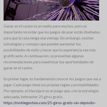
Ganar en el casino es un sueño para muchos, pero es
importante recordar que los juegos de azar están diseñados
para que la casa tenga una ventaja. Sin embargo, existen
estrategias y consejos que pueden aumentar tus
posibilidades de éxito y hacer que tu experiencia sea más
gratificante. A continuación, se presentan algunas
recomendaciones para maximizar tus oportunidades de
ganar en el casino.
En primer lugar, es fundamental conocer los juegos que vas a
jugar. Cada juego tiene sus propias reglas y probabilidades.
Por ejemplo, el blackjack es un juego que, con la estrategia
adecuada, betmaster 25 giros gratis,
https://moblegestion.com/25-giros-gratis-sin-depósito-