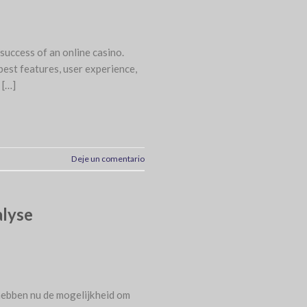
 success of an online casino.
best features, user experience,
 […]
Deje un comentario
alyse
 hebben nu de mogelijkheid om