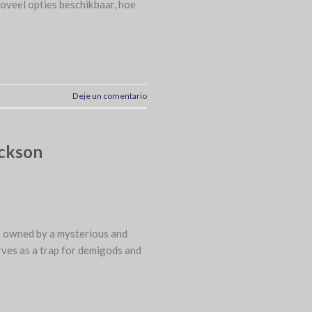
zoveel opties beschikbaar, hoe
Deje un comentario
ackson
is owned by a mysterious and
rves as a trap for demigods and