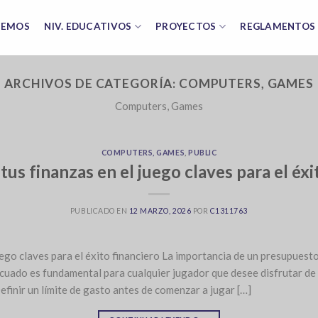
CEMOS
NIV. EDUCATIVOS
PROYECTOS
REGLAMENTOS 
ARCHIVOS DE CATEGORÍA:
COMPUTERS, GAMES
Computers, Games
COMPUTERS, GAMES
,
PUBLIC
tus finanzas en el juego claves para el éxi
PUBLICADO EN
12 MARZO, 2026
POR
C1311763
uego claves para el éxito financiero La importancia de un presupuesto
uado es fundamental para cualquier jugador que desee disfrutar de 
Definir un límite de gasto antes de comenzar a jugar […]