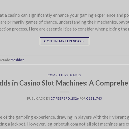
at a casino can significantly enhance your gaming experience and po
 are primarily games of chance, understanding their mechanics, payou
ction process. Here are essential tips to consider when picking the r
CONTINUAR LEYENDO
→
quetado
freshbet
COMPUTERS, GAMES
dds in Casino Slot Machines: A Comprehe
PUBLICADO EN
27 FEBRERO, 2026
POR
C1311763
le of the gambling experience, drawing in players with their vibrant
itting a jackpot. However, legionbetuk.com not all slot machines are 