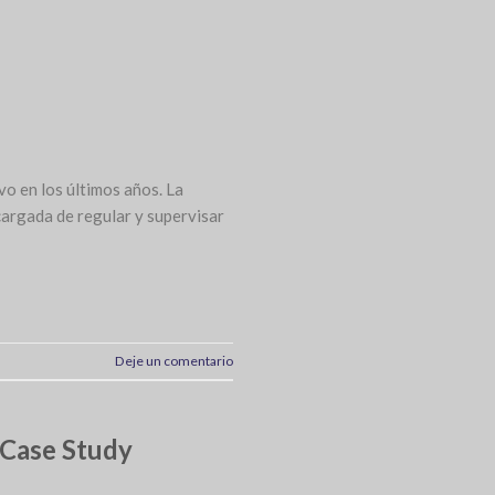
vo en los últimos años. La
argada de regular y supervisar
Deje un comentario
 Case Study