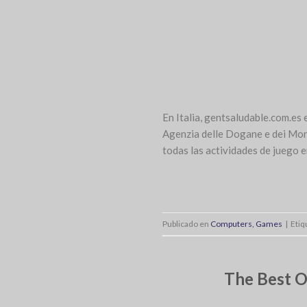
En Italia, gentsaludable.com.es 
Agenzia delle Dogane e dei Mon
todas las actividades de juego e
Publicado en
Computers, Games
|
Eti
The Best O