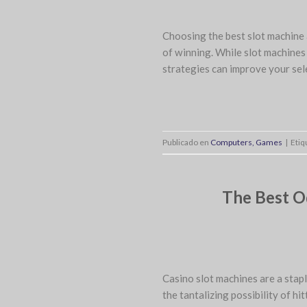
Choosing the best slot machine 
of winning. While slot machines
strategies can improve your sele
Publicado en
Computers, Games
|
Eti
The Best O
Casino slot machines are a stap
the tantalizing possibility of h