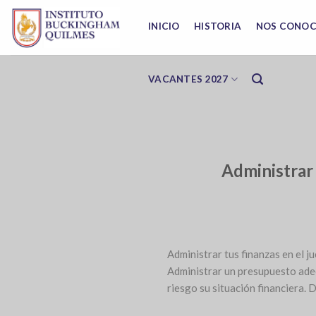
Skip
to
INICIO
HISTORIA
NOS CONO
content
VACANTES 2027
Administrar 
Administrar tus finanzas en el j
Administrar un presupuesto adec
riesgo su situación financiera. 