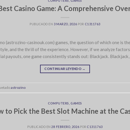
COMPUTERS, GAMES
Best Casino Game: A Comprehensive Ove
PUBLICADO EN
3 MARZO, 2026
POR
C1311763
no (astrozino-casinouk.com) games, the question of which one is th
tyle, and the thrill of the experience. However, if we analyze factors 
al payouts, one game consistently stands out: Blackjack. Blackjack, 
CONTINUAR LEYENDO
→
quetado
astrozino
COMPUTERS, GAMES
 to Pick the Best Slot Machine at the Ca
PUBLICADO EN
28 FEBRERO, 2026
POR
C1311763