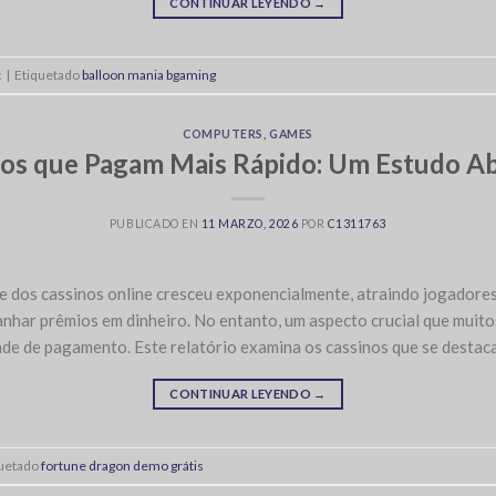
CONTINUAR LEYENDO
→
c
|
Etiquetado
balloon mania bgaming
COMPUTERS, GAMES
nos que Pagam Mais Rápido: Um Estudo A
PUBLICADO EN
11 MARZO, 2026
POR
C1311763
de dos cassinos online cresceu exponencialmente, atraindo jogadore
anhar prêmios em dinheiro. No entanto, um aspecto crucial que muit
ade de pagamento. Este relatório examina os cassinos que se destac
CONTINUAR LEYENDO
→
quetado
fortune dragon demo grátis