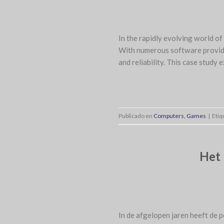
In the rapidly evolving world of
With numerous software providers
and reliability. This case study
Publicado en
Computers, Games
|
Eti
Het 
In de afgelopen jaren heeft de 