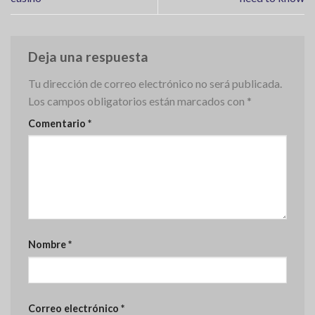
Deja una respuesta
Tu dirección de correo electrónico no será publicada.
Los campos obligatorios están marcados con
*
Comentario
*
Nombre
*
Correo electrónico
*