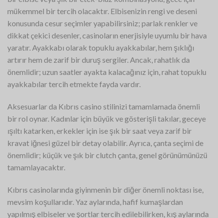
mükemmel bir tercih olacaktır. Elbisenizin rengi ve deseni
konusunda cesur seçimler yapabilirsiniz; parlak renkler ve
dikkat çekici desenler, casinoların enerjisiyle uyumlu bir hava
yaratır. Ayakkabı olarak topuklu ayakkabılar, hem şıklığı
artırır hem de zarif bir duruş sergiler. Ancak, rahatlık da
önemlidir; uzun saatler ayakta kalacağınız için, rahat topuklu
ayakkabılar tercih etmekte fayda vardır.
Aksesuarlar da Kıbrıs casino stilinizi tamamlamada önemli
bir rol oynar. Kadınlar için büyük ve gösterişli takılar, geceye
ışıltı katarken, erkekler için ise şık bir saat veya zarif bir
kravat iğnesi güzel bir detay olabilir. Ayrıca, çanta seçimi de
önemlidir; küçük ve şık bir clutch çanta, genel görünümünüzü
tamamlayacaktır.
Kıbrıs casinolarında giyinmenin bir diğer önemli noktası ise,
mevsim koşullarıdır. Yaz aylarında, hafif kumaşlardan
yapılmış elbiseler ve şortlar tercih edilebilirken, kış aylarında