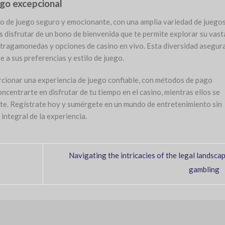
ego excepcional
o de juego seguro y emocionante, con una amplia variedad de juegos
s disfrutar de un bono de bienvenida que te permite explorar su vast
 tragamonedas y opciones de casino en vivo. Esta diversidad asegur
 a sus preferencias y estilo de juego.
ionar una experiencia de juego confiable, con métodos de pago
oncentrarte en disfrutar de tu tiempo en el casino, mientras ellos se
ente. Regístrate hoy y sumérgete en un mundo de entretenimiento sin
 integral de la experiencia.
Navigating the intricacies of the legal landscap
gambling