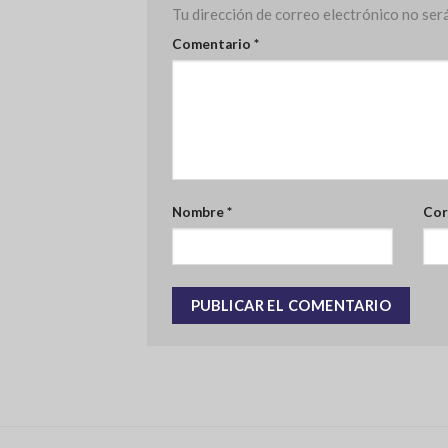
Tu dirección de correo electrónico no será
Comentario
*
Nombre
*
Cor