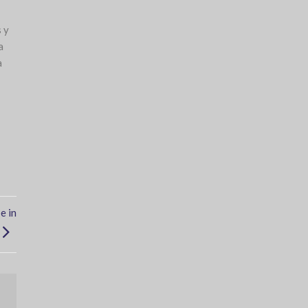
 y
a
a
e in