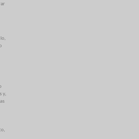
rar
lo,
o
o
 y,
las
to,