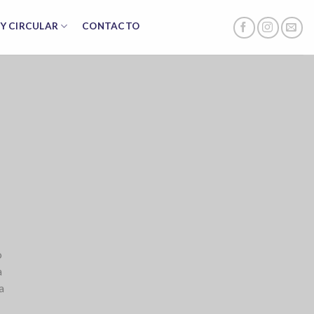
Y CIRCULAR
CONTACTO
o
a
a