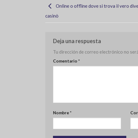
Online o offline dove si trova il vero div
casinò
Deja una respuesta
Tu dirección de correo electrónico no será
Comentario
*
Nombre
*
Cor