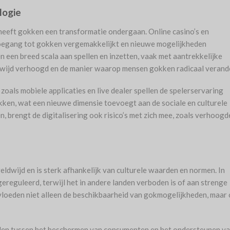
logie
heeft gokken een transformatie ondergaan. Online casino’s en
egang tot gokken vergemakkelijkt en nieuwe mogelijkheden
 een breed scala aan spellen en inzetten, vaak met aantrekkelijke
ldwijd verhoogd en de manier waarop mensen gokken radicaal verand
oals mobiele applicaties en live dealer spellen de spelerservaring
gokken, wat een nieuwe dimensie toevoegt aan de sociale en culturele
 brengt de digitalisering ook risico’s met zich mee, zoals verhoogd
eldwijd en is sterk afhankelijk van culturele waarden en normen. In
ereguleerd, terwijl het in andere landen verboden is of aan strenge
loeden niet alleen de beschikbaarheid van gokmogelijkheden, maar
nden tussen het beschermen van consumenten en het ondersteunen v