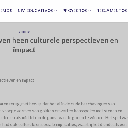
CEMOS
NIV. EDUCATIVOS
PROYECTOS
REGLAMENTOS 
PUBLIC
en heen culturele perspectieven en
impact
ectieven en impact
ren terug, met bewijs dat het al in de oude beschavingen van
 vroege vormen van gokken omvatten kansspelen met stenen en
uelen en als middel om de gunst van de goden te winnen. Het spel wa
 had ook culturele en sociale implicaties, waarbij het diende als een