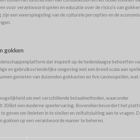
ieven voor verantwoord spelen en educatie over de risico’s van gokken
zijn een weerspiegeling van de culturele percepties en de economi
ngen.
n gokken
ddenschappenplatform dat inspeelt op de hedendaagse behoeften va
ilige en gebruiksvriendelijke omgeving met een breed scala aan spell
nnen genieten van duizenden gokkasten en live casinospellen, wat
mogelijkheid om met verschillende betaalmethoden, waaronder
biedt 30Bet een moderne speelervaring. Bovendien bevordert het plat
 geven om limieten in te stellen en zelfuitsluiting aan te vragen. D
 van gokken op een verantwoorde manier te beheren.