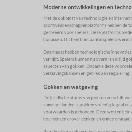
Moderne ontwikkelingen en techno
Met de opkomst van technologie en internet 
sportweddenschappenplatforms hebben de to
gecreëerd voor spelers. Deze platforms bieden
bonussen. Dit heeft het aantal spelers were
Daarnaast hebben technologische innovaties z
verrijkt. Spelers kunnen nu overal en altijd 
aspecten van gokken. Ondanks deze voordelen,
verslavingskansen en gebrek aan regulering.
Gokken en wetgeving
De juridische status van gokken verschilt wer
sommige landen is gokken volledig legaal en g
voorwaarden is gebonden. Deze wetten beïnv
hoe mensen erover denken en ermee omgaan.
Regelgeving probeert vaak een balans te vi