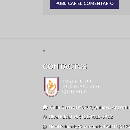
CONTACTOS
Calle Castro N°3202, Quilmes, Argenti
Nivel Inicial +54 (11)4025-5932
Nivel Primario/Secundario +54 (11)512