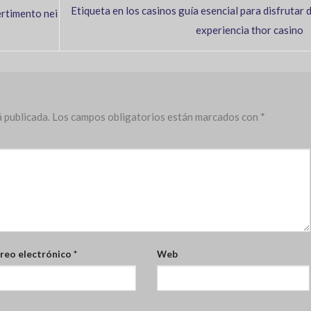
Etiqueta en los casinos guía esencial para disfrutar d
ertimento nei
experiencia thor casino
 publicada.
Los campos obligatorios están marcados con
*
reo electrónico
*
Web